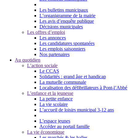
Les bulletins municipaux
L’organigramme de la mairie
Les avis d’enquête publique
Décisions municipales
Les offres d’emploi
Les annonces
Les candidatures spontanées
Les emplois saisonniers
Nos partenaires
Au quotidien
L’action sociale
Le CCAS
Solidarités : grand âge et handicap
La mutuelle communale
Localisation des défibrillateurs à Pont-l’Abbé
L’enfance et la jeunesse
La petite enfance
La vie scolaire
L’accueil de loisirs municipal 3-12 ans
L’espace jeunes
Accéder au portail famille
La vie économique
Les marchés & les halles