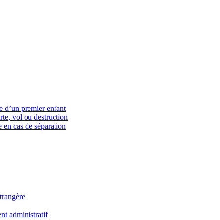
ce d’un premier enfant
rte, vol ou destruction
 en cas de séparation
trangère
t administratif