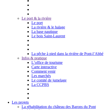
Le port & la rivière
Le port
La rivière & le halage
La base nautique
Le bois Saint-Laurent
La pêche à pied dans la rivière de Pont-l’Abbé
Infos & pratique
L’office de tourisme
Carte interactive
Comment venir
Les marchés
Le comité de jumelage
La CCPBS
Les projets
La réhabilitation du château des Barons du Pont