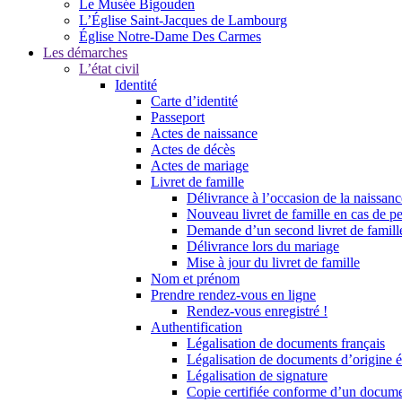
Le Musée Bigouden
L’Église Saint-Jacques de Lambourg
Église Notre-Dame Des Carmes
Les démarches
L’état civil
Identité
Carte d’identité
Passeport
Actes de naissance
Actes de décès
Actes de mariage
Livret de famille
Délivrance à l’occasion de la naissan
Nouveau livret de famille en cas de pe
Demande d’un second livret de famille
Délivrance lors du mariage
Mise à jour du livret de famille
Nom et prénom
Prendre rendez-vous en ligne
Rendez-vous enregistré !
Authentification
Légalisation de documents français
Légalisation de documents d’origine é
Légalisation de signature
Copie certifiée conforme d’un documen