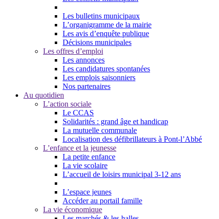
Les bulletins municipaux
L’organigramme de la mairie
Les avis d’enquête publique
Décisions municipales
Les offres d’emploi
Les annonces
Les candidatures spontanées
Les emplois saisonniers
Nos partenaires
Au quotidien
L’action sociale
Le CCAS
Solidarités : grand âge et handicap
La mutuelle communale
Localisation des défibrillateurs à Pont-l’Abbé
L’enfance et la jeunesse
La petite enfance
La vie scolaire
L’accueil de loisirs municipal 3-12 ans
L’espace jeunes
Accéder au portail famille
La vie économique
Les marchés & les halles