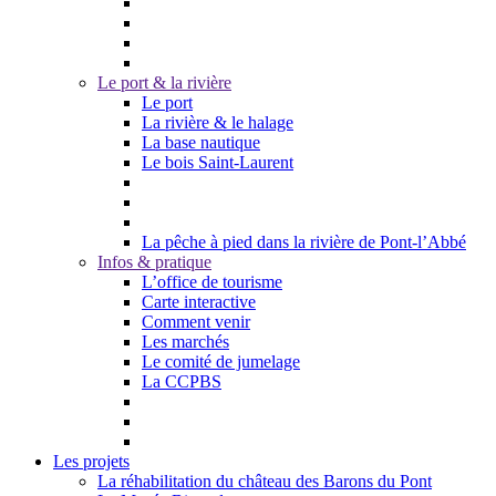
Le port & la rivière
Le port
La rivière & le halage
La base nautique
Le bois Saint-Laurent
La pêche à pied dans la rivière de Pont-l’Abbé
Infos & pratique
L’office de tourisme
Carte interactive
Comment venir
Les marchés
Le comité de jumelage
La CCPBS
Les projets
La réhabilitation du château des Barons du Pont