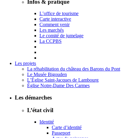
Infos & pratique
L’office de tourisme
Carte interactive
Comment venir
Les marchés
Le comité de jumelage
La CCPBS
Les projets
La réhabilitation du château des Barons du Pont
Le Musée Bigouden
L’Église Saint-Jacques de Lambourg
Église Notre-Dame Des Carmes
Les démarches
L’état civil
Identité
Carte d’identité
Passeport