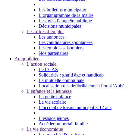
Les bulletins municipaux
L’organigramme de la mairie
Les avis d’enquête publique
Décisions municipales
Les offres d’emploi
Les annonces
Les candidatures spontanées
Les emplois saisonniers
Nos partenaires
Au quotidien
L’action sociale
Le CCAS
Solidarités : grand âge et handicap
La mutuelle communale
Localisation des défibrillateurs à Pont-l’Abbé
L’enfance et la jeunesse
La petite enfance
La vie scolaire
L’accueil de loisirs municipal 3-12 ans
L’espace jeunes
Accéder au portail famille
La vie économique
Les marchés & les halles