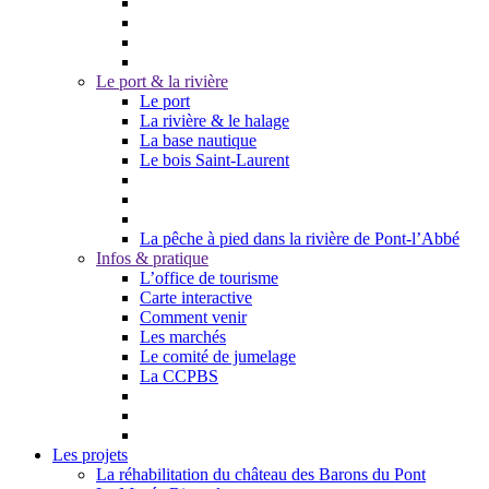
Le port & la rivière
Le port
La rivière & le halage
La base nautique
Le bois Saint-Laurent
La pêche à pied dans la rivière de Pont-l’Abbé
Infos & pratique
L’office de tourisme
Carte interactive
Comment venir
Les marchés
Le comité de jumelage
La CCPBS
Les projets
La réhabilitation du château des Barons du Pont