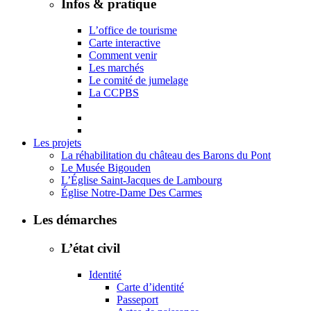
Infos & pratique
L’office de tourisme
Carte interactive
Comment venir
Les marchés
Le comité de jumelage
La CCPBS
Les projets
La réhabilitation du château des Barons du Pont
Le Musée Bigouden
L’Église Saint-Jacques de Lambourg
Église Notre-Dame Des Carmes
Les démarches
L’état civil
Identité
Carte d’identité
Passeport