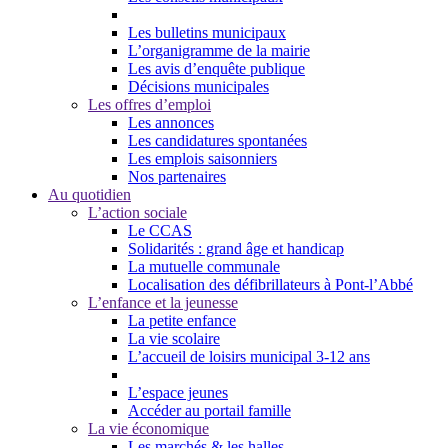
Les bulletins municipaux
L’organigramme de la mairie
Les avis d’enquête publique
Décisions municipales
Les offres d’emploi
Les annonces
Les candidatures spontanées
Les emplois saisonniers
Nos partenaires
Au quotidien
L’action sociale
Le CCAS
Solidarités : grand âge et handicap
La mutuelle communale
Localisation des défibrillateurs à Pont-l’Abbé
L’enfance et la jeunesse
La petite enfance
La vie scolaire
L’accueil de loisirs municipal 3-12 ans
L’espace jeunes
Accéder au portail famille
La vie économique
Les marchés & les halles