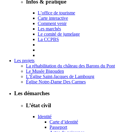
Infos & pratique
L’office de tourisme
Carte interactive
Comment venir
Les marchés
Le comité de jumelage
La CCPBS
Les projets
La réhabilitation du château des Barons du Pont
Le Musée Bigouden
L’Église Saint-Jacques de Lambourg
Église Notre-Dame Des Carmes
Les démarches
L’état civil
Identité
Carte d’identité
Passeport