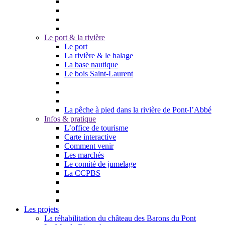
Le port & la rivière
Le port
La rivière & le halage
La base nautique
Le bois Saint-Laurent
La pêche à pied dans la rivière de Pont-l’Abbé
Infos & pratique
L’office de tourisme
Carte interactive
Comment venir
Les marchés
Le comité de jumelage
La CCPBS
Les projets
La réhabilitation du château des Barons du Pont