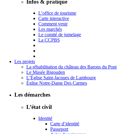
Infos & pratique
L’office de tourisme
Carte interactive
Comment venir
Les marchés
Le comité de jumelage
La CCPBS
Les projets
La réhabilitation du château des Barons du Pont
Le Musée Bigouden
L’Église Saint-Jacques de Lambourg
Église Notre-Dame Des Carmes
Les démarches
L’état civil
Identité
Carte d’identité
Passeport