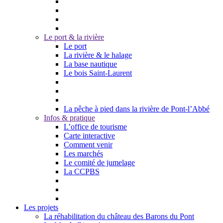
Le port & la rivière
Le port
La rivière & le halage
La base nautique
Le bois Saint-Laurent
La pêche à pied dans la rivière de Pont-l’Abbé
Infos & pratique
L’office de tourisme
Carte interactive
Comment venir
Les marchés
Le comité de jumelage
La CCPBS
Les projets
La réhabilitation du château des Barons du Pont