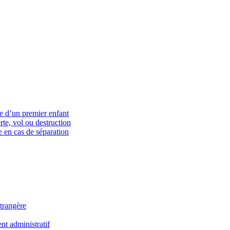
ce d’un premier enfant
rte, vol ou destruction
 en cas de séparation
trangère
t administratif