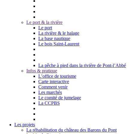
Le port & la rivière
Le port
La rivière & le halage
La base nautique
Le bois Saint-Laurent
La pêche à pied dans la rivière de Pont-l’Abbé
Infos & pratique
L’office de tourisme
Carte interactive
Comment venir
Les marchés
Le comité de jumelage
La CCPBS
Les projets
La réhabilitation du château des Barons du Pont