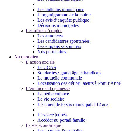
Les bulletins municipaux
L’organigramme de la mairie
Les avis d’enquête publique
Décisions municipales
Les offres d’emploi
Les annonces
Les candidatures spontanées
Les emplois saisonniers
Nos partenaires
Au quotidien
L’action sociale
Le CCAS
Solidarités : grand âge et handicap
La mutuelle communale
Localisation des défibrillateurs à Pont-l’Abbé
L’enfance et la jeunesse
La petite enfance
La vie scolaire
L’accueil de loisirs municipal 3-12 ans
L’espace jeunes
Accéder au portail famille
La vie économique
Les marchés & les halles