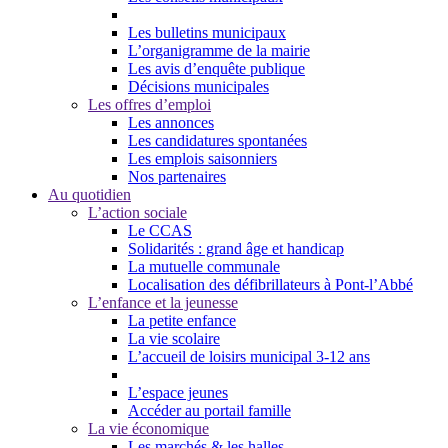
Les bulletins municipaux
L’organigramme de la mairie
Les avis d’enquête publique
Décisions municipales
Les offres d’emploi
Les annonces
Les candidatures spontanées
Les emplois saisonniers
Nos partenaires
Au quotidien
L’action sociale
Le CCAS
Solidarités : grand âge et handicap
La mutuelle communale
Localisation des défibrillateurs à Pont-l’Abbé
L’enfance et la jeunesse
La petite enfance
La vie scolaire
L’accueil de loisirs municipal 3-12 ans
L’espace jeunes
Accéder au portail famille
La vie économique
Les marchés & les halles