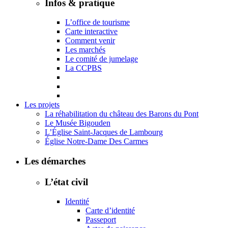
Infos & pratique
L’office de tourisme
Carte interactive
Comment venir
Les marchés
Le comité de jumelage
La CCPBS
Les projets
La réhabilitation du château des Barons du Pont
Le Musée Bigouden
L’Église Saint-Jacques de Lambourg
Église Notre-Dame Des Carmes
Les démarches
L’état civil
Identité
Carte d’identité
Passeport