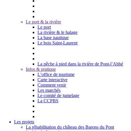
Le port & la rivière
Le port
La rivière & le halage
La base nautique
Le bois Saint-Laurent
La pêche à pied dans la rivière de Pont-l’Abbé
Infos & pratique
L’office de tourisme
Carte interactive
Comment venir
Les marchés
Le comité de jumelage
La CCPBS
Les projets
La réhabilitation du château des Barons du Pont