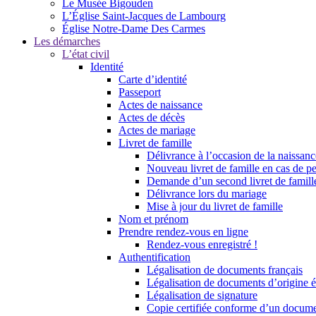
Le Musée Bigouden
L’Église Saint-Jacques de Lambourg
Église Notre-Dame Des Carmes
Les démarches
L’état civil
Identité
Carte d’identité
Passeport
Actes de naissance
Actes de décès
Actes de mariage
Livret de famille
Délivrance à l’occasion de la naissan
Nouveau livret de famille en cas de pe
Demande d’un second livret de famille
Délivrance lors du mariage
Mise à jour du livret de famille
Nom et prénom
Prendre rendez-vous en ligne
Rendez-vous enregistré !
Authentification
Légalisation de documents français
Légalisation de documents d’origine é
Légalisation de signature
Copie certifiée conforme d’un documen