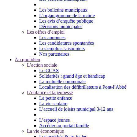
Les bulletins municipaux
L’organigramme de la mairie
Les avis d’enquête publique
Décisions municipales
Les offres d’emploi
Les annonces
Les candidatures spontanées
Les emplois saisonniers
Nos partenaires
Au quotidien
L’action sociale
Le CCAS
Solidarités : grand âge et handicap
La mutuelle communale
Localisation des défibrillateurs à Pont-l’Abbé
L’enfance et la jeunesse
La petite enfance
La vie scolaire
L’accueil de loisirs municipal 3-12 ans
L’espace jeunes
Accéder au portail famille
La vie économique
Les marchés & les halles