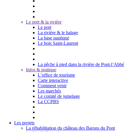
Le port & la rivière
Le port
La rivière & le halage
La base nautique
Le bois Saint-Laurent
La pêche à pied dans la rivière de Pont-l’Abbé
Infos & pratique
L’office de tourisme
Carte interactive
Comment venir
Les marchés
Le comité de jumelage
La CCPBS
Les projets
La réhabilitation du château des Barons du Pont