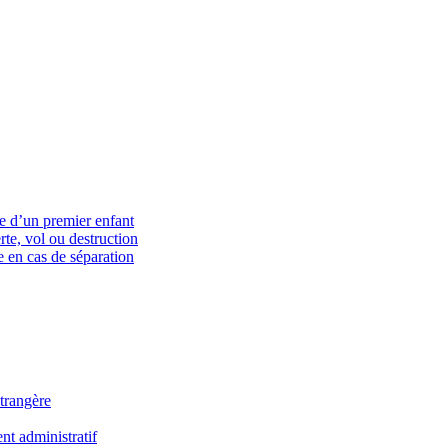
ce d’un premier enfant
rte, vol ou destruction
 en cas de séparation
trangère
t administratif