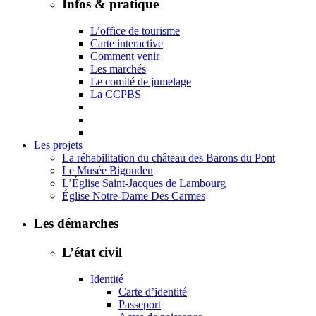
Infos & pratique
L’office de tourisme
Carte interactive
Comment venir
Les marchés
Le comité de jumelage
La CCPBS
Les projets
La réhabilitation du château des Barons du Pont
Le Musée Bigouden
L’Église Saint-Jacques de Lambourg
Église Notre-Dame Des Carmes
Les démarches
L’état civil
Identité
Carte d’identité
Passeport