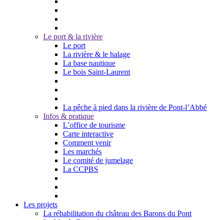
Le port & la rivière
Le port
La rivière & le halage
La base nautique
Le bois Saint-Laurent
La pêche à pied dans la rivière de Pont-l’Abbé
Infos & pratique
L’office de tourisme
Carte interactive
Comment venir
Les marchés
Le comité de jumelage
La CCPBS
Les projets
La réhabilitation du château des Barons du Pont