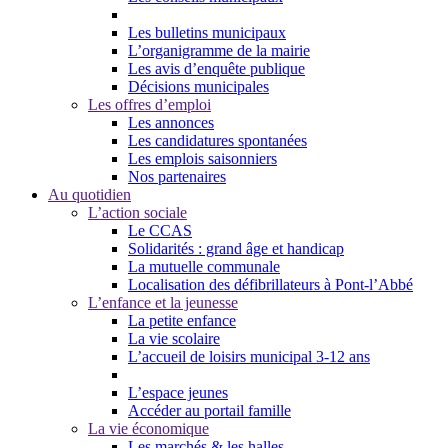
Les bulletins municipaux
L’organigramme de la mairie
Les avis d’enquête publique
Décisions municipales
Les offres d’emploi
Les annonces
Les candidatures spontanées
Les emplois saisonniers
Nos partenaires
Au quotidien
L’action sociale
Le CCAS
Solidarités : grand âge et handicap
La mutuelle communale
Localisation des défibrillateurs à Pont-l’Abbé
L’enfance et la jeunesse
La petite enfance
La vie scolaire
L’accueil de loisirs municipal 3-12 ans
L’espace jeunes
Accéder au portail famille
La vie économique
Les marchés & les halles