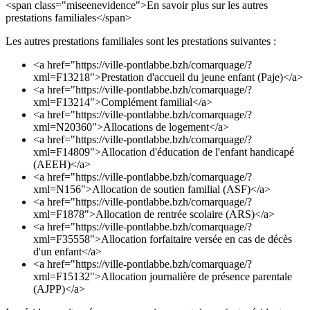
<span class="miseenevidence">En savoir plus sur les autres
prestations familiales</span>
Les autres prestations familiales sont les prestations suivantes :
<a href="https://ville-pontlabbe.bzh/comarquage/?
xml=F13218">Prestation d'accueil du jeune enfant (Paje)</a>
<a href="https://ville-pontlabbe.bzh/comarquage/?
xml=F13214">Complément familial</a>
<a href="https://ville-pontlabbe.bzh/comarquage/?
xml=N20360">Allocations de logement</a>
<a href="https://ville-pontlabbe.bzh/comarquage/?
xml=F14809">Allocation d'éducation de l'enfant handicapé
(AEEH)</a>
<a href="https://ville-pontlabbe.bzh/comarquage/?
xml=N156">Allocation de soutien familial (ASF)</a>
<a href="https://ville-pontlabbe.bzh/comarquage/?
xml=F1878">Allocation de rentrée scolaire (ARS)</a>
<a href="https://ville-pontlabbe.bzh/comarquage/?
xml=F35558">Allocation forfaitaire versée en cas de décès
d'un enfant</a>
<a href="https://ville-pontlabbe.bzh/comarquage/?
xml=F15132">Allocation journalière de présence parentale
(AJPP)</a>