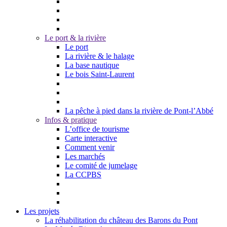
Le port & la rivière
Le port
La rivière & le halage
La base nautique
Le bois Saint-Laurent
La pêche à pied dans la rivière de Pont-l’Abbé
Infos & pratique
L’office de tourisme
Carte interactive
Comment venir
Les marchés
Le comité de jumelage
La CCPBS
Les projets
La réhabilitation du château des Barons du Pont