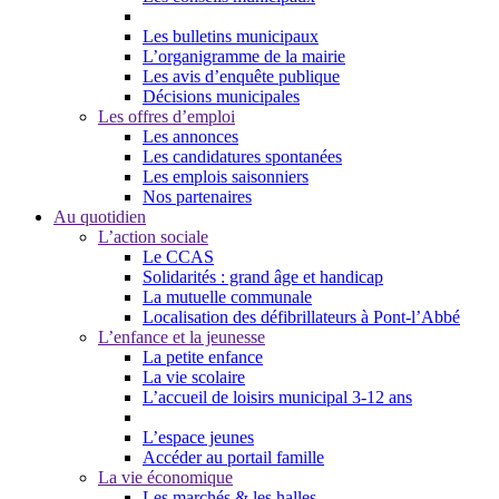
Les bulletins municipaux
L’organigramme de la mairie
Les avis d’enquête publique
Décisions municipales
Les offres d’emploi
Les annonces
Les candidatures spontanées
Les emplois saisonniers
Nos partenaires
Au quotidien
L’action sociale
Le CCAS
Solidarités : grand âge et handicap
La mutuelle communale
Localisation des défibrillateurs à Pont-l’Abbé
L’enfance et la jeunesse
La petite enfance
La vie scolaire
L’accueil de loisirs municipal 3-12 ans
L’espace jeunes
Accéder au portail famille
La vie économique
Les marchés & les halles