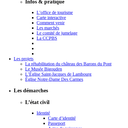
Infos & pratique
L’office de tourisme
Carte interactive
Comment venir
Les marchés
Le comité de jumelage
La CCPBS
Les projets
La réhabilitation du château des Barons du Pont
Le Musée Bigouden
L’Église Saint-Jacques de Lambourg
Église Notre-Dame Des Carmes
Les démarches
L’état civil
Identité
Carte d’identité
Passeport