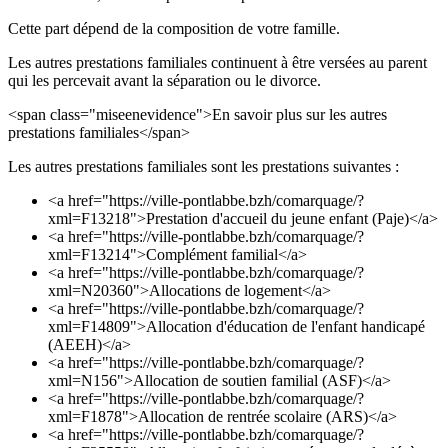
Cette part dépend de la composition de votre famille.
Les autres prestations familiales continuent à être versées au parent
qui les percevait avant la séparation ou le divorce.
<span class="miseenevidence">En savoir plus sur les autres
prestations familiales</span>
Les autres prestations familiales sont les prestations suivantes :
<a href="https://ville-pontlabbe.bzh/comarquage/?
xml=F13218">Prestation d'accueil du jeune enfant (Paje)</a>
<a href="https://ville-pontlabbe.bzh/comarquage/?
xml=F13214">Complément familial</a>
<a href="https://ville-pontlabbe.bzh/comarquage/?
xml=N20360">Allocations de logement</a>
<a href="https://ville-pontlabbe.bzh/comarquage/?
xml=F14809">Allocation d'éducation de l'enfant handicapé
(AEEH)</a>
<a href="https://ville-pontlabbe.bzh/comarquage/?
xml=N156">Allocation de soutien familial (ASF)</a>
<a href="https://ville-pontlabbe.bzh/comarquage/?
xml=F1878">Allocation de rentrée scolaire (ARS)</a>
<a href="https://ville-pontlabbe.bzh/comarquage/?