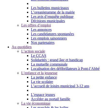
Les bulletins municipaux
L’organigramme de la mairie
Les avis d’enquête publique
Décisions municipales
Les offres d’emploi
Les annonces
Les candidatures spontanées
Les emplois saisonniers
Nos partenaires
Au quotidien
L’action sociale
Le CCAS
Solidarités : grand âge et handicap
La mutuelle communale
Localisation des défibrillateurs à Pont-l’Abbé
L’enfance et la jeunesse
La petite enfance
La vie scolaire
L’accueil de loisirs municipal 3-12 ans
L’espace jeunes
Accéder au portail famille
La vie économique
Les marchés & les halles