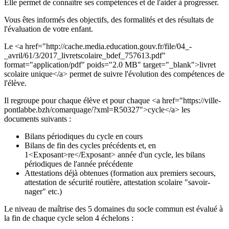
Elle permet de connaître ses compétences et de l'aider à progresser.
Vous êtes informés des objectifs, des formalités et des résultats de
l'évaluation de votre enfant.
Le <a href="http://cache.media.education.gouv.fr/file/04_-
_avril/61/3/2017_livretscolaire_bdef_757613.pdf"
format="application/pdf" poids="2.0 MB" target="_blank">livret
scolaire unique</a> permet de suivre l'évolution des compétences de
l'élève.
Il regroupe pour chaque élève et pour chaque <a href="https://ville-
pontlabbe.bzh/comarquage/?xml=R50327">cycle</a> les
documents suivants :
Bilans périodiques du cycle en cours
Bilans de fin des cycles précédents et, en
1<Exposant>re</Exposant> année d'un cycle, les bilans
périodiques de l'année précédente
Attestations déjà obtenues (formation aux premiers secours,
attestation de sécurité routière, attestation scolaire "savoir-
nager" etc.)
Le niveau de maîtrise des 5 domaines du socle commun est évalué à
la fin de chaque cycle selon 4 échelons :