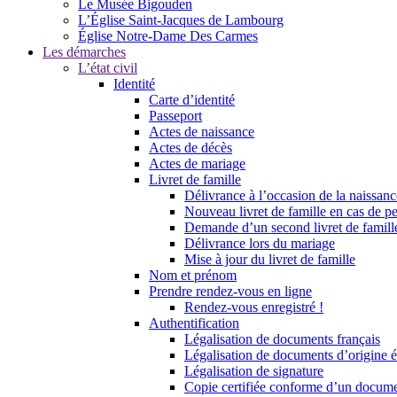
Le Musée Bigouden
L’Église Saint-Jacques de Lambourg
Église Notre-Dame Des Carmes
Les démarches
L’état civil
Identité
Carte d’identité
Passeport
Actes de naissance
Actes de décès
Actes de mariage
Livret de famille
Délivrance à l’occasion de la naissan
Nouveau livret de famille en cas de pe
Demande d’un second livret de famille
Délivrance lors du mariage
Mise à jour du livret de famille
Nom et prénom
Prendre rendez-vous en ligne
Rendez-vous enregistré !
Authentification
Légalisation de documents français
Légalisation de documents d’origine é
Légalisation de signature
Copie certifiée conforme d’un documen