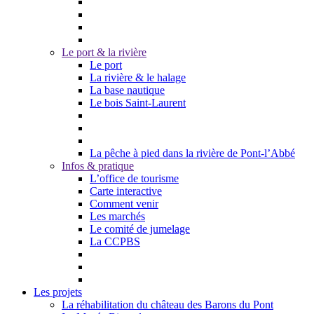
Le port & la rivière
Le port
La rivière & le halage
La base nautique
Le bois Saint-Laurent
La pêche à pied dans la rivière de Pont-l’Abbé
Infos & pratique
L’office de tourisme
Carte interactive
Comment venir
Les marchés
Le comité de jumelage
La CCPBS
Les projets
La réhabilitation du château des Barons du Pont