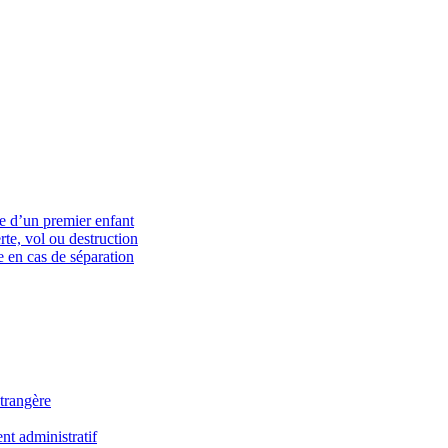
ce d’un premier enfant
rte, vol ou destruction
 en cas de séparation
trangère
t administratif