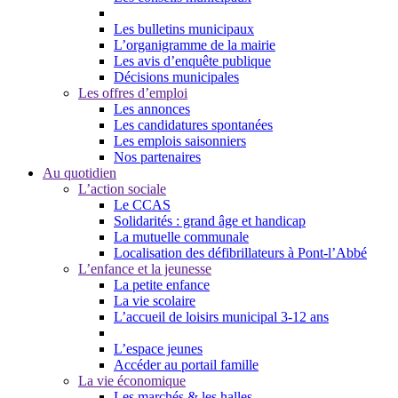
Les bulletins municipaux
L’organigramme de la mairie
Les avis d’enquête publique
Décisions municipales
Les offres d’emploi
Les annonces
Les candidatures spontanées
Les emplois saisonniers
Nos partenaires
Au quotidien
L’action sociale
Le CCAS
Solidarités : grand âge et handicap
La mutuelle communale
Localisation des défibrillateurs à Pont-l’Abbé
L’enfance et la jeunesse
La petite enfance
La vie scolaire
L’accueil de loisirs municipal 3-12 ans
L’espace jeunes
Accéder au portail famille
La vie économique
Les marchés & les halles