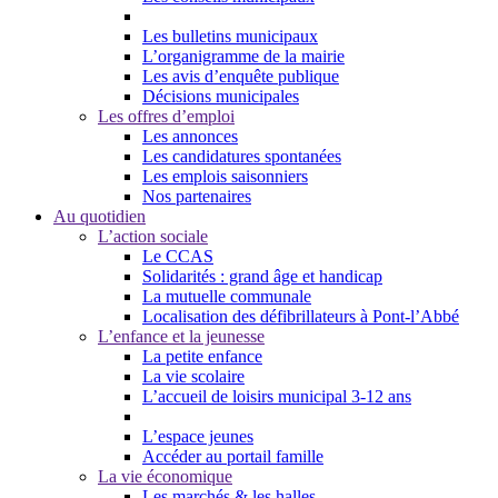
Les bulletins municipaux
L’organigramme de la mairie
Les avis d’enquête publique
Décisions municipales
Les offres d’emploi
Les annonces
Les candidatures spontanées
Les emplois saisonniers
Nos partenaires
Au quotidien
L’action sociale
Le CCAS
Solidarités : grand âge et handicap
La mutuelle communale
Localisation des défibrillateurs à Pont-l’Abbé
L’enfance et la jeunesse
La petite enfance
La vie scolaire
L’accueil de loisirs municipal 3-12 ans
L’espace jeunes
Accéder au portail famille
La vie économique
Les marchés & les halles