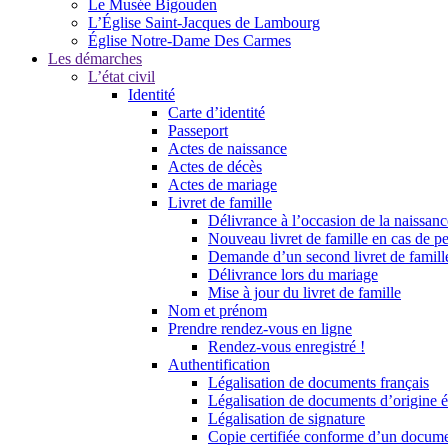
Le Musée Bigouden
L’Église Saint-Jacques de Lambourg
Église Notre-Dame Des Carmes
Les démarches
L’état civil
Identité
Carte d’identité
Passeport
Actes de naissance
Actes de décès
Actes de mariage
Livret de famille
Délivrance à l’occasion de la naissan
Nouveau livret de famille en cas de pe
Demande d’un second livret de famille
Délivrance lors du mariage
Mise à jour du livret de famille
Nom et prénom
Prendre rendez-vous en ligne
Rendez-vous enregistré !
Authentification
Légalisation de documents français
Légalisation de documents d’origine é
Légalisation de signature
Copie certifiée conforme d’un documen