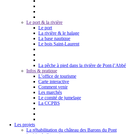
Le port & la rivière
Le port
La rivière & le halage
La base nautique
Le bois Saint-Laurent
La pêche à pied dans la rivière de Pont-l’Abbé
Infos & pratique
L’office de tourisme
Carte interactive
Comment venir
Les marchés
Le comité de jumelage
La CCPBS
Les projets
La réhabilitation du château des Barons du Pont