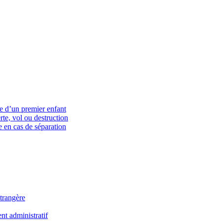
ce d’un premier enfant
rte, vol ou destruction
 en cas de séparation
trangère
t administratif