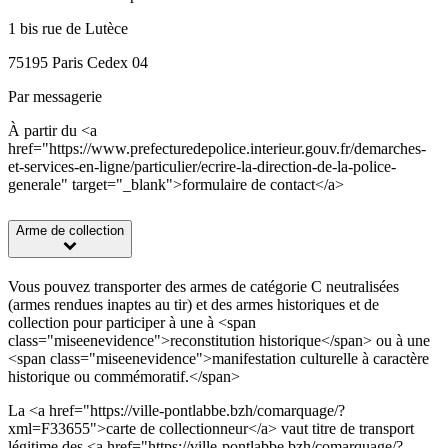
1 bis rue de Lutèce
75195 Paris Cedex 04
Par messagerie
À partir du <a
href="https://www.prefecturedepolice.interieur.gouv.fr/demarches-
et-services-en-ligne/particulier/ecrire-la-direction-de-la-police-
generale" target="_blank">formulaire de contact</a>
Arme de collection
Vous pouvez transporter des armes de catégorie C neutralisées
(armes rendues inaptes au tir) et des armes historiques et de
collection pour participer à une à <span
class="miseenevidence">reconstitution historique</span> ou à une
<span class="miseenevidence">manifestation culturelle à caractère
historique ou commémoratif.</span>
La <a href="https://ville-pontlabbe.bzh/comarquage/?
xml=F33655">carte de collectionneur</a> vaut titre de transport
légitime des <a href="https://ville-pontlabbe.bzh/comarquage/?