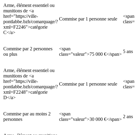
Arme, élément essentiel ou
munitions de <a
href="https://ville-
<span
Commise par 1 personne seule
pontlabbe.bzh/comarquage/?
class
xml=F2246">catégorie
C</a>
Commise par 2 personnes
<span
5 ans
ou plus
class="valeur">75 000 €</span>
Arme, élément essentiel ou
munitions de <a
href="https://ville-
<span
Commise par 1 personne seule
pontlabbe.bzh/comarquage/?
class
xml=F2248">catégorie
D</a>
Commise par au moins 2
<span
2 ans
personnes
class="valeur">30 000 €</span>