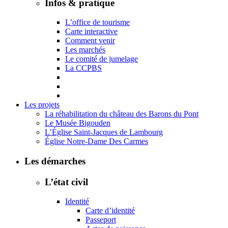
Infos & pratique
L’office de tourisme
Carte interactive
Comment venir
Les marchés
Le comité de jumelage
La CCPBS
Les projets
La réhabilitation du château des Barons du Pont
Le Musée Bigouden
L’Église Saint-Jacques de Lambourg
Église Notre-Dame Des Carmes
Les démarches
L’état civil
Identité
Carte d’identité
Passeport