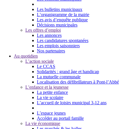
Les bulletins municipaux
L’organigramme de la mairie
Les avis d’enquête publique
Décisions municipales
Les offres d’emploi
Les annonces
Les candidatures spontanées
Les emplois saisonniers
Nos partenaires
Au quotidien
L’action sociale
Le CCAS
Solidarités : grand âge et handicap
La mutuelle communale
Localisation des défibrillateurs à Pont-l’Abbé
L’enfance et la jeunesse
La petite enfance
La vie scolaire
L’accueil de loisirs municipal 3-12 ans
L’espace jeunes
Accéder au portail famille
La vie économique
Les marchés & les halles