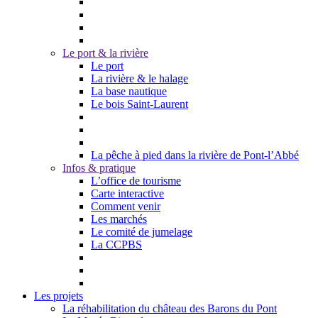
Le port & la rivière
Le port
La rivière & le halage
La base nautique
Le bois Saint-Laurent
La pêche à pied dans la rivière de Pont-l’Abbé
Infos & pratique
L’office de tourisme
Carte interactive
Comment venir
Les marchés
Le comité de jumelage
La CCPBS
Les projets
La réhabilitation du château des Barons du Pont