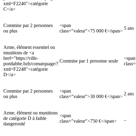
xml=F2246">catégorie
C</a>
Commise par 2 personnes
<span
5 ans
ou plus
class="valeur">75 000 €</span>
Arme, élément essentiel ou
munitions de <a
href="https://ville-
<span
Commise par 1 personne seule
pontlabbe.bzh/comarquage/?
class
xml=F2248">catégorie
D</a>
Commise par 2 personnes
<span
2 ans
ou plus
class="valeur">30 000 €</span>
Arme, élément ou munitions
<span
de catégorie D à faible
_
class="valeur">750 €</span>
dangerosité