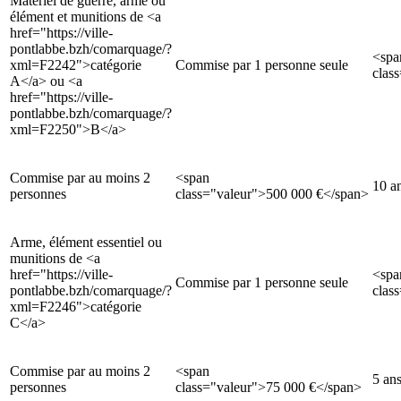
Matériel de guerre, arme ou
élément et munitions de <a
href="https://ville-
pontlabbe.bzh/comarquage/?
<spa
xml=F2242">catégorie
Commise par 1 personne seule
clas
A</a> ou <a
href="https://ville-
pontlabbe.bzh/comarquage/?
xml=F2250">B</a>
Commise par au moins 2
<span
10 a
personnes
class="valeur">500 000 €</span>
Arme, élément essentiel ou
munitions de <a
href="https://ville-
<spa
Commise par 1 personne seule
pontlabbe.bzh/comarquage/?
clas
xml=F2246">catégorie
C</a>
Commise par au moins 2
<span
5 an
personnes
class="valeur">75 000 €</span>