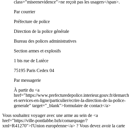
class="miseenevidence">ne reçoit pas les usagers</span>.
Par courrier
Préfecture de police
Direction de la police générale
Bureau des polices administratives
Section armes et explosifs
1 bis rue de Lutèce
75195 Paris Cedex 04
Par messagerie
À partir du <a
href="https://www.prefecturedepolice.interieur.gouv.fr/demarch
et-services-en-ligne/particulier/ecrire-la-direction-de-la-police-
generale" target="_blank">formulaire de contact</a>
Vous souhaitez voyager avec une arme au sein de <a
href="https://ville-pontlabbe.bzh/comarquage/?
xml=R41270">l'Union européenne</a> ? Vous devez avoir la carte