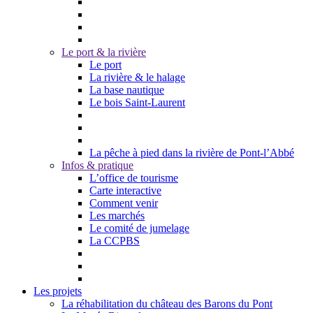
Le port & la rivière
Le port
La rivière & le halage
La base nautique
Le bois Saint-Laurent
La pêche à pied dans la rivière de Pont-l’Abbé
Infos & pratique
L’office de tourisme
Carte interactive
Comment venir
Les marchés
Le comité de jumelage
La CCPBS
Les projets
La réhabilitation du château des Barons du Pont