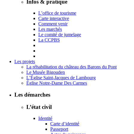
Infos & pratique
L’office de tourisme
Carte interactive
Comment venir
Les marchés
Le comité de jumelage
La CCPBS
Les projets
La réhabilitation du château des Barons du Pont
Le Musée Bigouden
L’Église Saint-Jacques de Lambourg
Église Notre-Dame Des Carmes
Les démarches
L’état civil
Identité
Carte d’identité
Passeport