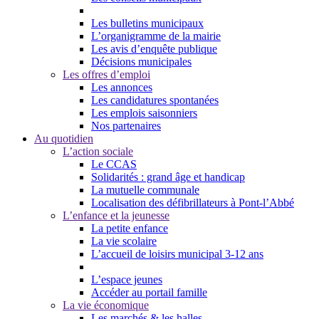
Les bulletins municipaux
L’organigramme de la mairie
Les avis d’enquête publique
Décisions municipales
Les offres d’emploi
Les annonces
Les candidatures spontanées
Les emplois saisonniers
Nos partenaires
Au quotidien
L’action sociale
Le CCAS
Solidarités : grand âge et handicap
La mutuelle communale
Localisation des défibrillateurs à Pont-l’Abbé
L’enfance et la jeunesse
La petite enfance
La vie scolaire
L’accueil de loisirs municipal 3-12 ans
L’espace jeunes
Accéder au portail famille
La vie économique
Les marchés & les halles