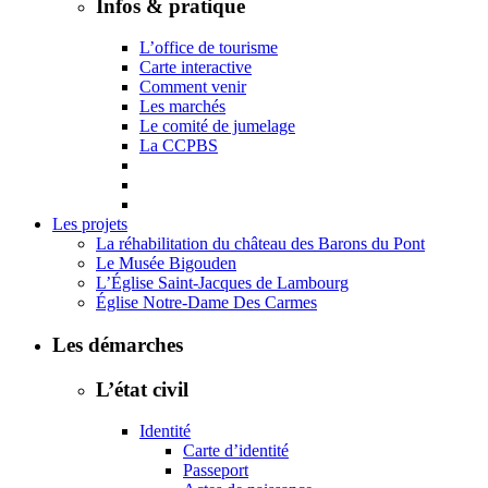
Infos & pratique
L’office de tourisme
Carte interactive
Comment venir
Les marchés
Le comité de jumelage
La CCPBS
Les projets
La réhabilitation du château des Barons du Pont
Le Musée Bigouden
L’Église Saint-Jacques de Lambourg
Église Notre-Dame Des Carmes
Les démarches
L’état civil
Identité
Carte d’identité
Passeport