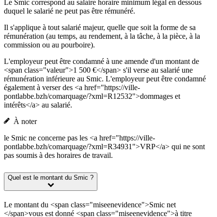
Le Smic correspond au salaire horaire minimum légal en dessous
duquel le salarié ne peut pas être rémunéré.
Il s'applique à tout salarié majeur, quelle que soit la forme de sa
rémunération (au temps, au rendement, à la tâche, à la pièce, à la
commission ou au pourboire).
L'employeur peut être condamné à une amende d'un montant de
<span class="valeur">1 500 €</span> s'il verse au salarié une
rémunération inférieure au Smic. L'employeur peut être condamné
également à verser des <a href="https://ville-
pontlabbe.bzh/comarquage/?xml=R12532">dommages et
intérêts</a> au salarié.
À noter
le Smic ne concerne pas les <a href="https://ville-
pontlabbe.bzh/comarquage/?xml=R34931">VRP</a> qui ne sont
pas soumis à des horaires de travail.
Quel est le montant du Smic ?
Le montant du <span class="miseenevidence">Smic net
</span>vous est donné <span class="miseenevidence">à titre