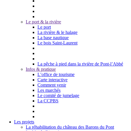
Le port & la rivière
Le port
La rivière & le halage
La base nautique
Le bois Saint-Laurent
La pêche à pied dans la rivière de Pont-l’Abbé
Infos & pratique
L’office de tourisme
Carte interactive
Comment venir
Les marchés
Le comité de jumelage
La CCPBS
Les projets
La réhabilitation du château des Barons du Pont