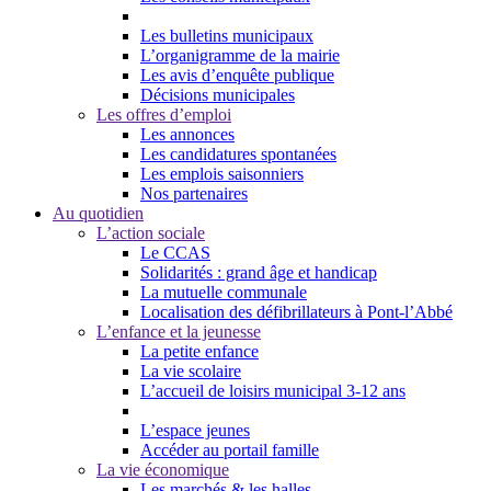
Les bulletins municipaux
L’organigramme de la mairie
Les avis d’enquête publique
Décisions municipales
Les offres d’emploi
Les annonces
Les candidatures spontanées
Les emplois saisonniers
Nos partenaires
Au quotidien
L’action sociale
Le CCAS
Solidarités : grand âge et handicap
La mutuelle communale
Localisation des défibrillateurs à Pont-l’Abbé
L’enfance et la jeunesse
La petite enfance
La vie scolaire
L’accueil de loisirs municipal 3-12 ans
L’espace jeunes
Accéder au portail famille
La vie économique
Les marchés & les halles