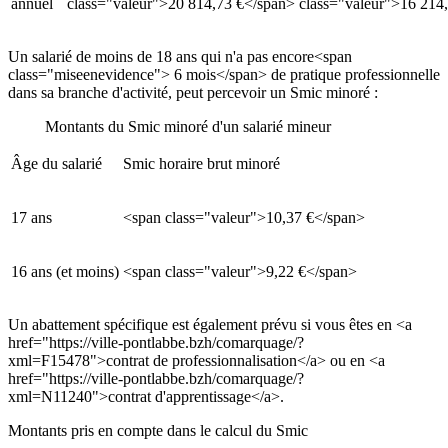
annuel
class="valeur">20 814,73 €</span>
class="valeur">16 214
Un salarié de moins de 18 ans qui n'a pas encore<span
class="miseenevidence"> 6 mois</span> de pratique professionnelle
dans sa branche d'activité, peut percevoir un Smic minoré :
Montants du Smic minoré d'un salarié mineur
Âge du salarié
Smic horaire brut minoré
17 ans
<span class="valeur">10,37 €</span>
16 ans (et moins)
<span class="valeur">9,22 €</span>
Un abattement spécifique est également prévu si vous êtes en <a
href="https://ville-pontlabbe.bzh/comarquage/?
xml=F15478">contrat de professionnalisation</a> ou en <a
href="https://ville-pontlabbe.bzh/comarquage/?
xml=N11240">contrat d'apprentissage</a>.
Montants pris en compte dans le calcul du Smic