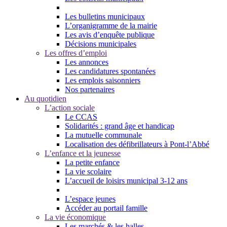
Les bulletins municipaux
L’organigramme de la mairie
Les avis d’enquête publique
Décisions municipales
Les offres d’emploi
Les annonces
Les candidatures spontanées
Les emplois saisonniers
Nos partenaires
Au quotidien
L’action sociale
Le CCAS
Solidarités : grand âge et handicap
La mutuelle communale
Localisation des défibrillateurs à Pont-l’Abbé
L’enfance et la jeunesse
La petite enfance
La vie scolaire
L’accueil de loisirs municipal 3-12 ans
L’espace jeunes
Accéder au portail famille
La vie économique
Les marchés & les halles