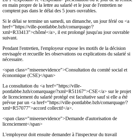
en main propre de la lettre au salarié et le jour de l'entretien ne
comptent pas dans le délai des 5 jours ouvrables.
Si le délai se termine un samedi, un dimanche, un jour férié ou <a
href="https://ville-pontlabbe.bzh/comarquage/?
xml=R33413">chômé</a>, il est prolongé jusqu'au jour ouvrable
suivant.
Pendant l'entretien, l'employeur expose les motifs de la décision
envisagée et recueille les observations ou explications du salarié si
nécessaire.
<span class="miseenevidence">Consultation du comité social et
économique (CSE)</span>
La consultation du <a href="https://ville-
pontlabbe.bzh/comarquage/?xml=R51167">CSE</a> sur le projet
de licenciement du salarié protégé est facultative sauf si elle a été
prévue par un <a href="https://ville-pontlabbe.bzh/comarquage/?
xml=R57077">accord collectif</a>.
<span class="miseenevidence">Demande d'autorisation de
licenciement</span>
L'employeur doit ensuite demander à l'inspecteur du travail