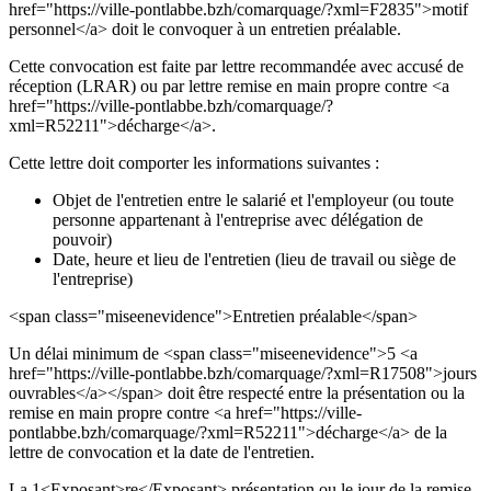
href="https://ville-pontlabbe.bzh/comarquage/?xml=F2835">motif
personnel</a> doit le convoquer à un entretien préalable.
Cette convocation est faite par lettre recommandée avec accusé de
réception (LRAR) ou par lettre remise en main propre contre <a
href="https://ville-pontlabbe.bzh/comarquage/?
xml=R52211">décharge</a>.
Cette lettre doit comporter les informations suivantes :
Objet de l'entretien entre le salarié et l'employeur (ou toute
personne appartenant à l'entreprise avec délégation de
pouvoir)
Date, heure et lieu de l'entretien (lieu de travail ou siège de
l'entreprise)
<span class="miseenevidence">Entretien préalable</span>
Un délai minimum de <span class="miseenevidence">5 <a
href="https://ville-pontlabbe.bzh/comarquage/?xml=R17508">jours
ouvrables</a></span> doit être respecté entre la présentation ou la
remise en main propre contre <a href="https://ville-
pontlabbe.bzh/comarquage/?xml=R52211">décharge</a> de la
lettre de convocation et la date de l'entretien.
La 1<Exposant>re</Exposant> présentation ou le jour de la remise