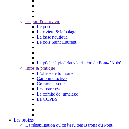
Le port & la rivière
Le port
La rivière & le halage
La base nautique
Le bois Saint-Laurent
La pêche à pied dans la rivière de Pont-l’Abbé
Infos & pratique
L’office de tourisme
Carte interactive
Comment venir
Les marchés
Le comité de jumelage
La CCPBS
Les projets
La réhabilitation du château des Barons du Pont