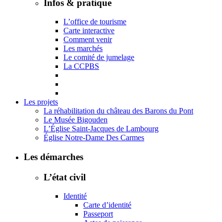
Infos & pratique
L’office de tourisme
Carte interactive
Comment venir
Les marchés
Le comité de jumelage
La CCPBS
Les projets
La réhabilitation du château des Barons du Pont
Le Musée Bigouden
L’Église Saint-Jacques de Lambourg
Église Notre-Dame Des Carmes
Les démarches
L’état civil
Identité
Carte d’identité
Passeport