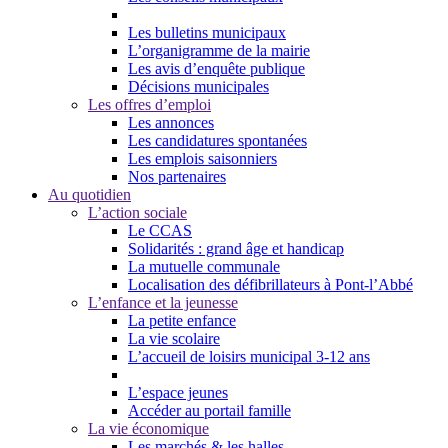
Les bulletins municipaux
L’organigramme de la mairie
Les avis d’enquête publique
Décisions municipales
Les offres d’emploi
Les annonces
Les candidatures spontanées
Les emplois saisonniers
Nos partenaires
Au quotidien
L’action sociale
Le CCAS
Solidarités : grand âge et handicap
La mutuelle communale
Localisation des défibrillateurs à Pont-l’Abbé
L’enfance et la jeunesse
La petite enfance
La vie scolaire
L’accueil de loisirs municipal 3-12 ans
L’espace jeunes
Accéder au portail famille
La vie économique
Les marchés & les halles