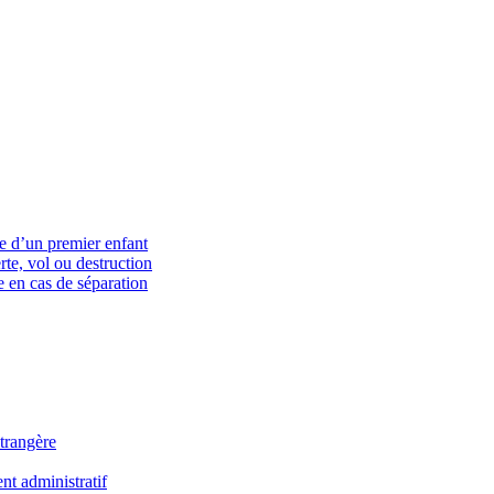
ce d’un premier enfant
rte, vol ou destruction
 en cas de séparation
trangère
t administratif