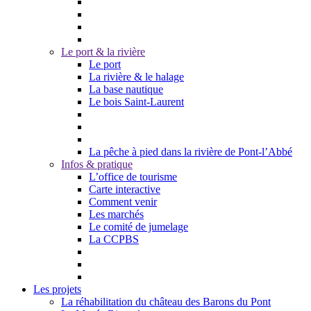
Le port & la rivière
Le port
La rivière & le halage
La base nautique
Le bois Saint-Laurent
La pêche à pied dans la rivière de Pont-l’Abbé
Infos & pratique
L’office de tourisme
Carte interactive
Comment venir
Les marchés
Le comité de jumelage
La CCPBS
Les projets
La réhabilitation du château des Barons du Pont