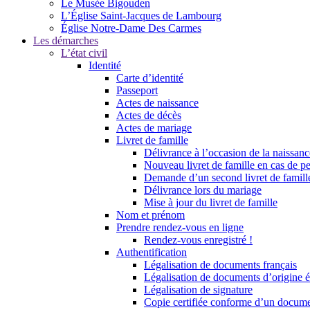
Le Musée Bigouden
L’Église Saint-Jacques de Lambourg
Église Notre-Dame Des Carmes
Les démarches
L’état civil
Identité
Carte d’identité
Passeport
Actes de naissance
Actes de décès
Actes de mariage
Livret de famille
Délivrance à l’occasion de la naissan
Nouveau livret de famille en cas de pe
Demande d’un second livret de famille
Délivrance lors du mariage
Mise à jour du livret de famille
Nom et prénom
Prendre rendez-vous en ligne
Rendez-vous enregistré !
Authentification
Légalisation de documents français
Légalisation de documents d’origine é
Légalisation de signature
Copie certifiée conforme d’un documen