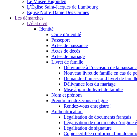
Le Musée Bigouden
L’Église Saint-Jacques de Lambourg
Église Notre-Dame Des Carmes
Les démarches
L’état civil
Identité
Carte d’identité
Passeport
Actes de naissance
Actes de décès
Actes de mariage
Livret de famille
Délivrance à l’occasion de la naissan
Nouveau livret de famille en cas de pe
Demande d’un second livret de famille
Délivrance lors du mariage
Mise à jour du livret de famille
Nom et prénom
Prendre rendez-vous en ligne
Rendez-vous enregistré !
Authentification
Légalisation de documents français
Légalisation de documents d’origine é
Légalisation de signature
Copie certifiée conforme d’un documen