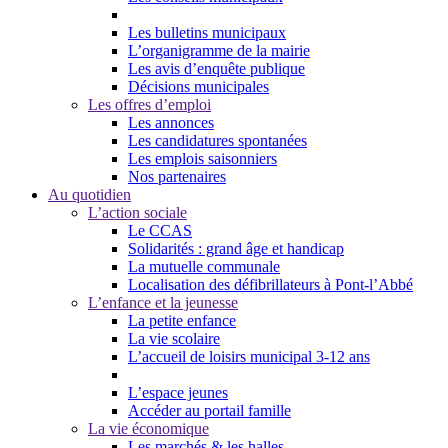
Les bulletins municipaux
L’organigramme de la mairie
Les avis d’enquête publique
Décisions municipales
Les offres d’emploi
Les annonces
Les candidatures spontanées
Les emplois saisonniers
Nos partenaires
Au quotidien
L’action sociale
Le CCAS
Solidarités : grand âge et handicap
La mutuelle communale
Localisation des défibrillateurs à Pont-l’Abbé
L’enfance et la jeunesse
La petite enfance
La vie scolaire
L’accueil de loisirs municipal 3-12 ans
L’espace jeunes
Accéder au portail famille
La vie économique
Les marchés & les halles