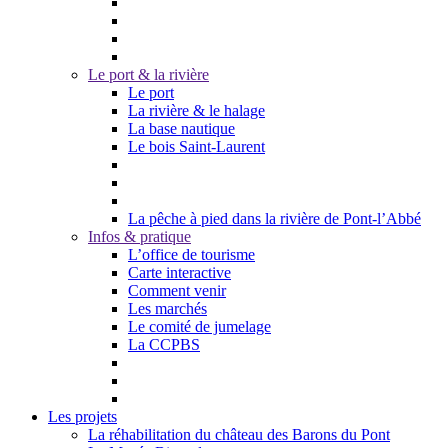
Le port & la rivière
Le port
La rivière & le halage
La base nautique
Le bois Saint-Laurent
La pêche à pied dans la rivière de Pont-l’Abbé
Infos & pratique
L’office de tourisme
Carte interactive
Comment venir
Les marchés
Le comité de jumelage
La CCPBS
Les projets
La réhabilitation du château des Barons du Pont