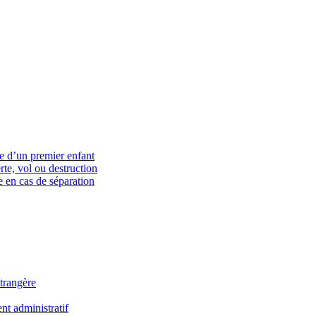
ce d’un premier enfant
rte, vol ou destruction
 en cas de séparation
trangère
t administratif