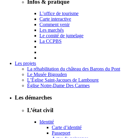
Infos & pratique
L’office de tourisme
Carte interactive
Comment venir
Les marchés
Le comité de jumelage
La CCPBS
Les projets
La réhabilitation du château des Barons du Pont
Le Musée Bigouden
L’Église Saint-Jacques de Lambourg
Église Notre-Dame Des Carmes
Les démarches
L’état civil
Identité
Carte d’identité
Passeport