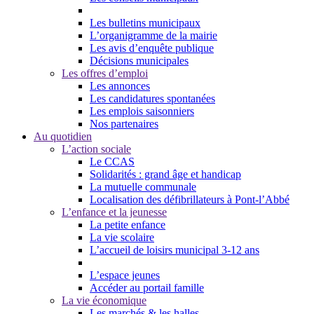
Les bulletins municipaux
L’organigramme de la mairie
Les avis d’enquête publique
Décisions municipales
Les offres d’emploi
Les annonces
Les candidatures spontanées
Les emplois saisonniers
Nos partenaires
Au quotidien
L’action sociale
Le CCAS
Solidarités : grand âge et handicap
La mutuelle communale
Localisation des défibrillateurs à Pont-l’Abbé
L’enfance et la jeunesse
La petite enfance
La vie scolaire
L’accueil de loisirs municipal 3-12 ans
L’espace jeunes
Accéder au portail famille
La vie économique
Les marchés & les halles