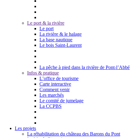
Le port & la rivière
Le port
La rivière & le halage
La base nautique
Le bois Saint-Laurent
La pêche à pied dans la rivière de Pont-l’Abbé
Infos & pratique
L’office de tourisme
Carte interactive
Comment venir
Les marchés
Le comité de jumelage
La CCPBS
Les projets
La réhabilitation du château des Barons du Pont