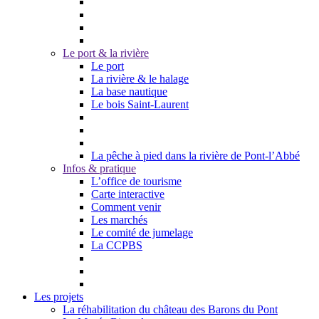
Le port & la rivière
Le port
La rivière & le halage
La base nautique
Le bois Saint-Laurent
La pêche à pied dans la rivière de Pont-l’Abbé
Infos & pratique
L’office de tourisme
Carte interactive
Comment venir
Les marchés
Le comité de jumelage
La CCPBS
Les projets
La réhabilitation du château des Barons du Pont