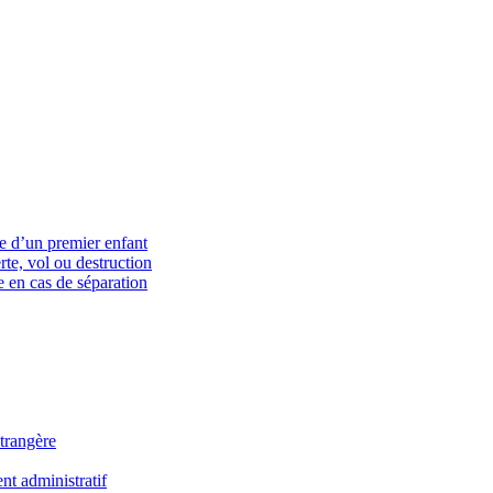
ce d’un premier enfant
rte, vol ou destruction
 en cas de séparation
trangère
t administratif