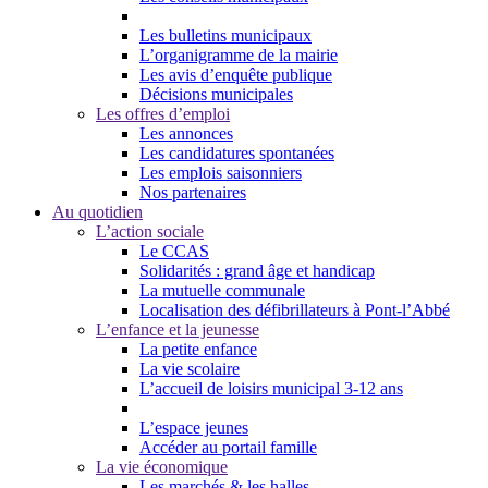
Les bulletins municipaux
L’organigramme de la mairie
Les avis d’enquête publique
Décisions municipales
Les offres d’emploi
Les annonces
Les candidatures spontanées
Les emplois saisonniers
Nos partenaires
Au quotidien
L’action sociale
Le CCAS
Solidarités : grand âge et handicap
La mutuelle communale
Localisation des défibrillateurs à Pont-l’Abbé
L’enfance et la jeunesse
La petite enfance
La vie scolaire
L’accueil de loisirs municipal 3-12 ans
L’espace jeunes
Accéder au portail famille
La vie économique
Les marchés & les halles