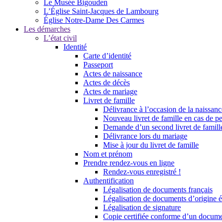
Le Musée Bigouden
L’Église Saint-Jacques de Lambourg
Église Notre-Dame Des Carmes
Les démarches
L’état civil
Identité
Carte d’identité
Passeport
Actes de naissance
Actes de décès
Actes de mariage
Livret de famille
Délivrance à l’occasion de la naissan
Nouveau livret de famille en cas de pe
Demande d’un second livret de famille
Délivrance lors du mariage
Mise à jour du livret de famille
Nom et prénom
Prendre rendez-vous en ligne
Rendez-vous enregistré !
Authentification
Légalisation de documents français
Légalisation de documents d’origine é
Légalisation de signature
Copie certifiée conforme d’un documen