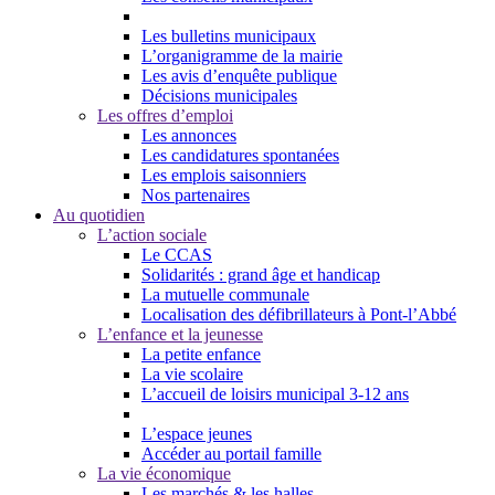
Les bulletins municipaux
L’organigramme de la mairie
Les avis d’enquête publique
Décisions municipales
Les offres d’emploi
Les annonces
Les candidatures spontanées
Les emplois saisonniers
Nos partenaires
Au quotidien
L’action sociale
Le CCAS
Solidarités : grand âge et handicap
La mutuelle communale
Localisation des défibrillateurs à Pont-l’Abbé
L’enfance et la jeunesse
La petite enfance
La vie scolaire
L’accueil de loisirs municipal 3-12 ans
L’espace jeunes
Accéder au portail famille
La vie économique
Les marchés & les halles