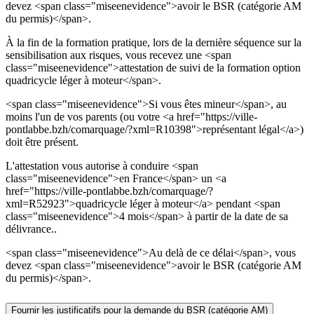
devez <span class="miseenevidence">avoir le BSR (catégorie AM
du permis)</span>.
À la fin de la formation pratique, lors de la dernière séquence sur la
sensibilisation aux risques, vous recevez une <span
class="miseenevidence">attestation de suivi de la formation option
quadricycle léger à moteur</span>.
<span class="miseenevidence">Si vous êtes mineur</span>, au
moins l'un de vos parents (ou votre <a href="https://ville-
pontlabbe.bzh/comarquage/?xml=R10398">représentant légal</a>)
doit être présent.
L'attestation vous autorise à conduire <span
class="miseenevidence">en France</span> un <a
href="https://ville-pontlabbe.bzh/comarquage/?
xml=R52923">quadricycle léger à moteur</a> pendant <span
class="miseenevidence">4 mois</span> à partir de la date de sa
délivrance..
<span class="miseenevidence">Au delà de ce délai</span>, vous
devez <span class="miseenevidence">avoir le BSR (catégorie AM
du permis)</span>.
Fournir les justificatifs pour la demande du BSR (catégorie AM)