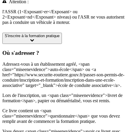
Attention :
l'ASSR (1<Exposant>er</Exposant> ou
2<Exposant>nd</Exposant> niveau) ou l'ASR ne vous autorisent
pas à conduire un véhicule à moteur.
S'inscrire à la formation pratique
Où s'adresser ?
Adressez-vous à un établissement agréé, <span
class="miseenevidence">auto-école</span> ou <a
href="https://www.securite-routiere.gouv.fr/passer-son-permis-de-
conduire/inscription-et-formation/inscription-dans-une-ecole-
associative" target="_blank">école de conduite associative</a>.
Lors de l'inscription, un <span class="miseenevidence">livret de
formation</span>, papier ou dématérialisé, vous est remis.
Ce livre contient un <span
class="miseenevidence">questionnaire</span> que vous devez
remplir avant de commencer la formation pratique.
Vous devez <span class="miseenevidence">avoir ce livret avec