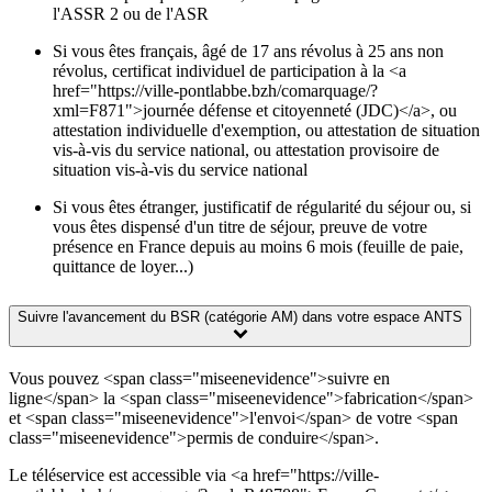
l'ASSR 2 ou de l'ASR
Si vous êtes français, âgé de 17 ans révolus à 25 ans non
révolus, certificat individuel de participation à la <a
href="https://ville-pontlabbe.bzh/comarquage/?
xml=F871">journée défense et citoyenneté (JDC)</a>, ou
attestation individuelle d'exemption, ou attestation de situation
vis-à-vis du service national, ou attestation provisoire de
situation vis-à-vis du service national
Si vous êtes étranger, justificatif de régularité du séjour ou, si
vous êtes dispensé d'un titre de séjour, preuve de votre
présence en France depuis au moins 6 mois (feuille de paie,
quittance de loyer...)
Suivre l'avancement du BSR (catégorie AM) dans votre espace ANTS
Vous pouvez <span class="miseenevidence">suivre en
ligne</span> la <span class="miseenevidence">fabrication</span>
et <span class="miseenevidence">l'envoi</span> de votre <span
class="miseenevidence">permis de conduire</span>.
Le téléservice est accessible via <a href="https://ville-