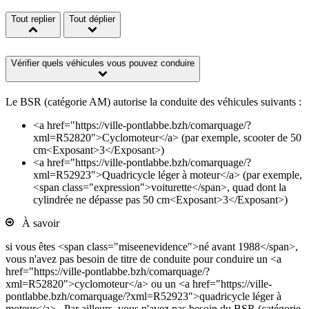
Tout replier
Tout déplier
Vérifier quels véhicules vous pouvez conduire
Le BSR (catégorie AM) autorise la conduite des véhicules suivants :
<a href="https://ville-pontlabbe.bzh/comarquage/?
xml=R52820">Cyclomoteur</a> (par exemple, scooter de 50
cm<Exposant>3</Exposant>)
<a href="https://ville-pontlabbe.bzh/comarquage/?
xml=R52923">Quadricycle léger à moteur</a> (par exemple,
<span class="expression">voiturette</span>, quad dont la
cylindrée ne dépasse pas 50 cm<Exposant>3</Exposant>)
À savoir
si vous êtes <span class="miseenevidence">né avant 1988</span>,
vous n'avez pas besoin de titre de conduite pour conduire un <a
href="https://ville-pontlabbe.bzh/comarquage/?
xml=R52820">cyclomoteur</a> ou un <a href="https://ville-
pontlabbe.bzh/comarquage/?xml=R52923">quadricycle léger à
moteur</a> . Par ailleurs, vous n'avez pas besoin du BSR (catégorie