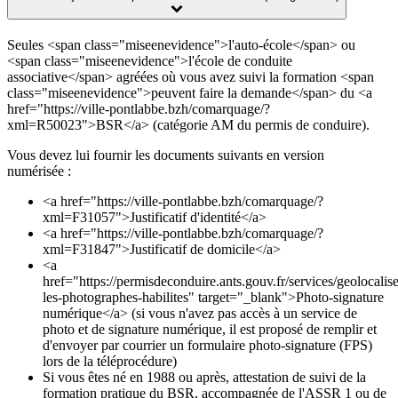
Seules <span class="miseenevidence">l'auto-école</span> ou
<span class="miseenevidence">l'école de conduite
associative</span> agréées où vous avez suivi la formation <span
class="miseenevidence">peuvent faire la demande</span> du <a
href="https://ville-pontlabbe.bzh/comarquage/?
xml=R50023">BSR</a> (catégorie AM du permis de conduire).
Vous devez lui fournir les documents suivants en version
numérisée :
<a href="https://ville-pontlabbe.bzh/comarquage/?
xml=F31057">Justificatif d'identité</a>
<a href="https://ville-pontlabbe.bzh/comarquage/?
xml=F31847">Justificatif de domicile</a>
<a
href="https://permisdeconduire.ants.gouv.fr/services/geolocalise
les-photographes-habilites" target="_blank">Photo-signature
numérique</a> (si vous n'avez pas accès à un service de
photo et de signature numérique, il est proposé de remplir et
d'envoyer par courrier un formulaire photo-signature (FPS)
lors de la téléprocédure)
Si vous êtes né en 1988 ou après, attestation de suivi de la
formation pratique du BSR, accompagnée de l'ASSR 1 ou de