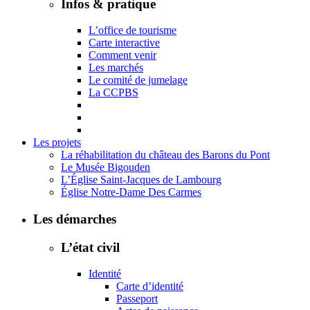
Infos & pratique
L’office de tourisme
Carte interactive
Comment venir
Les marchés
Le comité de jumelage
La CCPBS
Les projets
La réhabilitation du château des Barons du Pont
Le Musée Bigouden
L’Église Saint-Jacques de Lambourg
Église Notre-Dame Des Carmes
Les démarches
L’état civil
Identité
Carte d’identité
Passeport