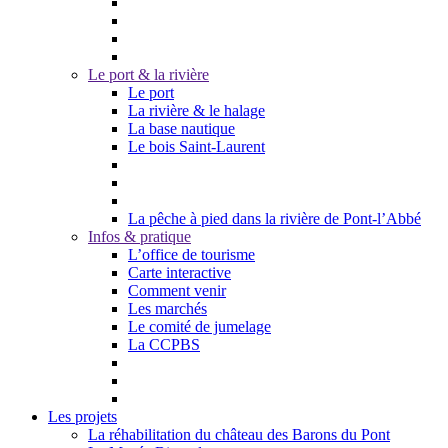
Le port & la rivière
Le port
La rivière & le halage
La base nautique
Le bois Saint-Laurent
La pêche à pied dans la rivière de Pont-l’Abbé
Infos & pratique
L’office de tourisme
Carte interactive
Comment venir
Les marchés
Le comité de jumelage
La CCPBS
Les projets
La réhabilitation du château des Barons du Pont