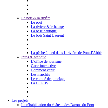
Le port & la rivière
Le port
La rivière & le halage
La base nautique
Le bois Saint-Laurent
La pêche à pied dans la rivière de Pont-l’Abbé
Infos & pratique
L’office de tourisme
Carte interactive
Comment venir
Les marchés
Le comité de jumelage
La CCPBS
Les projets
La réhabilitation du château des Barons du Pont