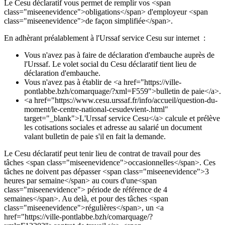
Le Cesu déclaratif vous permet de remplir vos <span
class="miseenevidence">obligations</span> d'employeur <span
class="miseenevidence">de façon simplifiée</span>.
En adhèrant préalablement à l'Urssaf service Cesu sur internet :
Vous n'avez pas à faire de déclaration d'embauche auprès de
l'Urssaf. Le volet social du Cesu déclaratif tient lieu de
déclaration d'embauche.
Vous n'avez pas à établir de <a href="https://ville-
pontlabbe.bzh/comarquage/?xml=F559">bulletin de paie</a>.
<a href="https://www.cesu.urssaf.fr/info/accueil/question-du-
moment/le-centre-national-cesudevient-.html"
target="_blank">L'Urssaf service Cesu</a> calcule et prélève
les cotisations sociales et adresse au salarié un document
valant bulletin de paie s'il en fait la demande.
Le Cesu déclaratif peut tenir lieu de contrat de travail pour des
tâches <span class="miseenevidence">occasionnelles</span>. Ces
tâches ne doivent pas dépasser <span class="miseenevidence">3
heures par semaine</span> au cours d'une<span
class="miseenevidence"> période de référence de 4
semaines</span>. Au delà, et pour des tâches <span
class="miseenevidence">régulières</span>, un <a
href="https://ville-pontlabbe.bzh/comarquage/?