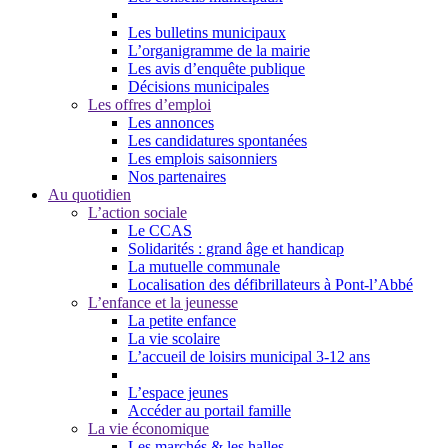
Les bulletins municipaux
L’organigramme de la mairie
Les avis d’enquête publique
Décisions municipales
Les offres d’emploi
Les annonces
Les candidatures spontanées
Les emplois saisonniers
Nos partenaires
Au quotidien
L’action sociale
Le CCAS
Solidarités : grand âge et handicap
La mutuelle communale
Localisation des défibrillateurs à Pont-l’Abbé
L’enfance et la jeunesse
La petite enfance
La vie scolaire
L’accueil de loisirs municipal 3-12 ans
L’espace jeunes
Accéder au portail famille
La vie économique
Les marchés & les halles