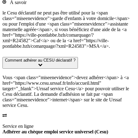
À savoir
le Cesu déclaratif ne peut pas être utilisé pour la <span
class="miseenevidence">garde d'enfants à votre domicile</span>
ou pour l'emploi d'une <span class="miseenevidence">assistante
maternelle agréée</span>, si vous bénéficiez d'une aide de la <a
href="https://ville-pontlabbe.bzh/comarquage/?
xml=R24582">Caf</a> ou de la <a href="https://ville-
pontlabbe.bzh/comarquage/?xml=R24583">MSA</a>.
Comment adhérer au CESU déclaratif ?
Vous <span class="miseenevidence">devez adhérer</span> à <a
href="https://www.cesu.urssaf.fr/info/accueil.html"
target="_blank">Urssaf service Cesu</a> pour pouvoir utiliser le
Cesu déclaratif. La demande d'adhésion se fait par <span
class="miseenevidence">internet</span> sur le site de Urssaf
service Cesu.
Service en ligne
Adhérer au chèque emploi service universel (Cesu)