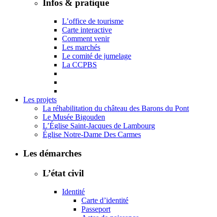
Infos & pratique
L’office de tourisme
Carte interactive
Comment venir
Les marchés
Le comité de jumelage
La CCPBS
Les projets
La réhabilitation du château des Barons du Pont
Le Musée Bigouden
L’Église Saint-Jacques de Lambourg
Église Notre-Dame Des Carmes
Les démarches
L’état civil
Identité
Carte d’identité
Passeport