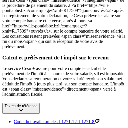
service Cesu <span class="miseenevidence">l'intégralité</span> de
la procédure de paiement du salaire. 2 <a href="https://ville-
pontlabbe.bzh/comarquage/?xml=R17509">jours ouvrés</a> après
l'enregistrement de votre déclaration, le Cesu prélève le salaire sur
votre compte bancaire et le verse, après 4 jours <a
href="https://ville-pontlabbe.bzh/comarquage/?
xml=R17509">ouvrés</a>, sur le compte bancaire de votre salarié.
Les cotisations restent prélevées <span class="miseenevidence">à la
fin du mois</span> qui suit la réception de votre avis de
prélèvement.
Calcul et prélèvement de l'impôt sur le revenu
Le service Cesu + assure pour votre compte le calcul et le
prélèvement de l'impôt à la source de votre salarié, s'il est imposable.
Vous déclarez sa rémunération et votre salarié reçoit son salaire net
déduit de l'impôt 3 jours plus tard, sur son compte bancaire. L'impôt
est <span class="miseenevidence">directement</span> versé à
l'administration fiscale.
Textes de référence
Code du travail : articles L1271-1 à L1271-8