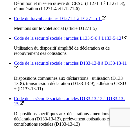
Définition et mise en œuvre du CESU (L1271-1 à L1271-3),
rémunération (L1271-4 et L1271-6)
Code du travail : articles D1271-1 à D1271-5-1
Mentions sur le volet social (article D1271-5)
Code de la sécurité sociale : articles L133-5-6 à L133-5-12
Utilisation du dispositif simplifié de déclaration et de
recouvrement des cotisations
Code de la sécurité sociale : articles D133-13-8 à D133-13-11
Dispositions communes aux déclarations - utilisation (D133-
13-8), transmission déclaration (D133-13-9), adhésion CESU
+ (D133-13-11)
Code de la sécurité sociale : articles D133-13-12 à D133-13-
15
Dispositions spécifiques aux déclarations - mentions
déclaration (D133-13-12), prélèvement cotisations et
contributions sociales (D133-13-13)