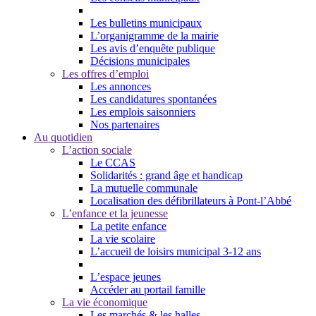
Les bulletins municipaux
L’organigramme de la mairie
Les avis d’enquête publique
Décisions municipales
Les offres d’emploi
Les annonces
Les candidatures spontanées
Les emplois saisonniers
Nos partenaires
Au quotidien
L’action sociale
Le CCAS
Solidarités : grand âge et handicap
La mutuelle communale
Localisation des défibrillateurs à Pont-l’Abbé
L’enfance et la jeunesse
La petite enfance
La vie scolaire
L’accueil de loisirs municipal 3-12 ans
L’espace jeunes
Accéder au portail famille
La vie économique
Les marchés & les halles