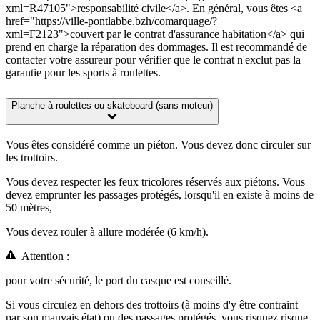
xml=R47105">responsabilité civile</a>. En général, vous êtes <a
href="https://ville-pontlabbe.bzh/comarquage/?
xml=F2123">couvert par le contrat d'assurance habitation</a> qui
prend en charge la réparation des dommages. Il est recommandé de
contacter votre assureur pour vérifier que le contrat n'exclut pas la
garantie pour les sports à roulettes.
Planche à roulettes ou skateboard (sans moteur)
Vous êtes considéré comme un piéton. Vous devez donc circuler sur
les trottoirs.
Vous devez respecter les feux tricolores réservés aux piétons. Vous
devez emprunter les passages protégés, lorsqu'il en existe à moins de
50 mètres,
Vous devez rouler à allure modérée (6 km/h).
Attention :
pour votre sécurité, le port du casque est conseillé.
Si vous circulez en dehors des trottoirs (à moins d'y être contraint
par son mauvais état) ou des passages protégés, vous risquez risque