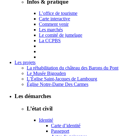
Infos & pratique
L’office de tourisme
Carte interactive
Comment venir
Les marchés
Le comité de jumelage
La CCPBS
Les projets
La réhabilitation du château des Barons du Pont
Le Musée Bigouden
L’Église Saint-Jacques de Lambourg
Église Notre-Dame Des Carmes
Les démarches
L’état civil
Identité
Carte d’identité
Passeport