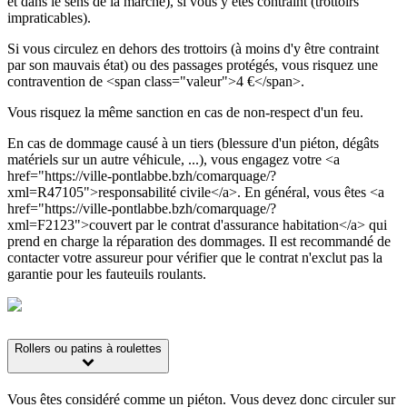
et dans le sens de la marche), si vous y êtes contraint (trottoirs
impraticables).
Si vous circulez en dehors des trottoirs (à moins d'y être contraint
par son mauvais état) ou des passages protégés, vous risquez une
contravention de <span class="valeur">4 €</span>.
Vous risquez la même sanction en cas de non-respect d'un feu.
En cas de dommage causé à un tiers (blessure d'un piéton, dégâts
matériels sur un autre véhicule, ...), vous engagez votre <a
href="https://ville-pontlabbe.bzh/comarquage/?
xml=R47105">responsabilité civile</a>. En général, vous êtes <a
href="https://ville-pontlabbe.bzh/comarquage/?
xml=F2123">couvert par le contrat d'assurance habitation</a> qui
prend en charge la réparation des dommages. Il est recommandé de
contacter votre assureur pour vérifier que le contrat n'exclut pas la
garantie pour les fauteuils roulants.
Rollers ou patins à roulettes
Vous êtes considéré comme un piéton. Vous devez donc circuler sur