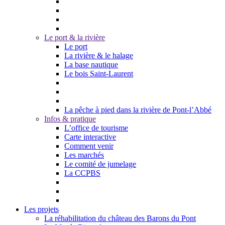
Le port & la rivière
Le port
La rivière & le halage
La base nautique
Le bois Saint-Laurent
La pêche à pied dans la rivière de Pont-l’Abbé
Infos & pratique
L’office de tourisme
Carte interactive
Comment venir
Les marchés
Le comité de jumelage
La CCPBS
Les projets
La réhabilitation du château des Barons du Pont