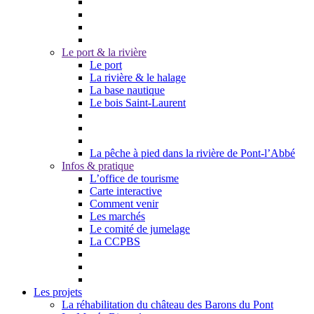
Le port & la rivière
Le port
La rivière & le halage
La base nautique
Le bois Saint-Laurent
La pêche à pied dans la rivière de Pont-l’Abbé
Infos & pratique
L’office de tourisme
Carte interactive
Comment venir
Les marchés
Le comité de jumelage
La CCPBS
Les projets
La réhabilitation du château des Barons du Pont