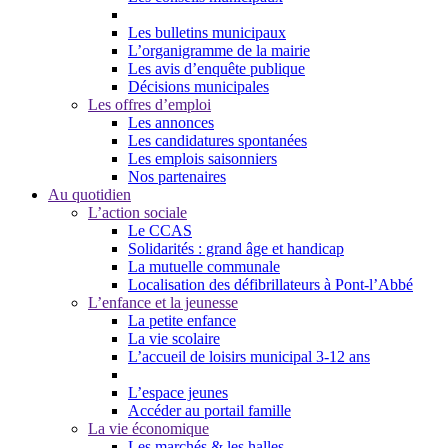
Les bulletins municipaux
L’organigramme de la mairie
Les avis d’enquête publique
Décisions municipales
Les offres d’emploi
Les annonces
Les candidatures spontanées
Les emplois saisonniers
Nos partenaires
Au quotidien
L’action sociale
Le CCAS
Solidarités : grand âge et handicap
La mutuelle communale
Localisation des défibrillateurs à Pont-l’Abbé
L’enfance et la jeunesse
La petite enfance
La vie scolaire
L’accueil de loisirs municipal 3-12 ans
L’espace jeunes
Accéder au portail famille
La vie économique
Les marchés & les halles