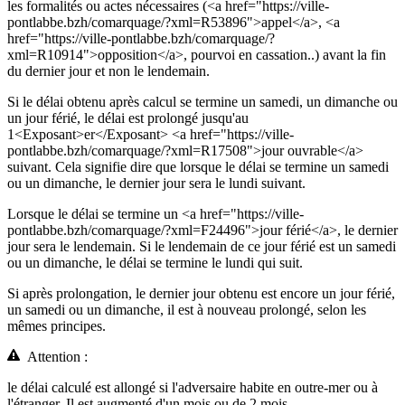
les formalités ou actes nécessaires (<a href="https://ville-
pontlabbe.bzh/comarquage/?xml=R53896">appel</a>, <a
href="https://ville-pontlabbe.bzh/comarquage/?
xml=R10914">opposition</a>, pourvoi en cassation..) avant la fin
du dernier jour et non le lendemain.
Si le délai obtenu après calcul se termine un samedi, un dimanche ou
un jour férié, le délai est prolongé jusqu'au
1<Exposant>er</Exposant> <a href="https://ville-
pontlabbe.bzh/comarquage/?xml=R17508">jour ouvrable</a>
suivant. Cela signifie dire que lorsque le délai se termine un samedi
ou un dimanche, le dernier jour sera le lundi suivant.
Lorsque le délai se termine un <a href="https://ville-
pontlabbe.bzh/comarquage/?xml=F24496">jour férié</a>, le dernier
jour sera le lendemain. Si le lendemain de ce jour férié est un samedi
ou un dimanche, le délai se termine le lundi qui suit.
Si après prolongation, le dernier jour obtenu est encore un jour férié,
un samedi ou un dimanche, il est à nouveau prolongé, selon les
mêmes principes.
Attention :
le délai calculé est allongé si l'adversaire habite en outre-mer ou à
l'étranger. Il est augmenté d'un mois ou de 2 mois.