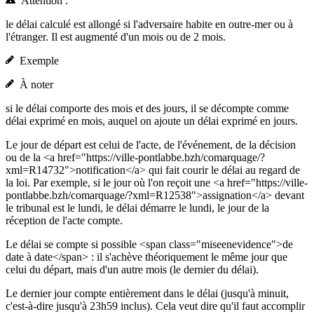
Attention :
le délai calculé est allongé si l'adversaire habite en outre-mer ou à
l'étranger. Il est augmenté d'un mois ou de 2 mois.
Exemple
À noter
si le délai comporte des mois et des jours, il se décompte comme
délai exprimé en mois, auquel on ajoute un délai exprimé en jours.
Le jour de départ est celui de l'acte, de l'événement, de la décision
ou de la <a href="https://ville-pontlabbe.bzh/comarquage/?
xml=R14732">notification</a> qui fait courir le délai au regard de
la loi. Par exemple, si le jour où l'on reçoit une <a href="https://ville-
pontlabbe.bzh/comarquage/?xml=R12538">assignation</a> devant
le tribunal est le lundi, le délai démarre le lundi, le jour de la
réception de l'acte compte.
Le délai se compte si possible <span class="miseenevidence">de
date à date</span> : il s'achève théoriquement le même jour que
celui du départ, mais d'un autre mois (le dernier du délai).
Le dernier jour compte entièrement dans le délai (jusqu'à minuit,
c'est-à-dire jusqu'à 23h59 inclus). Cela veut dire qu'il faut accomplir