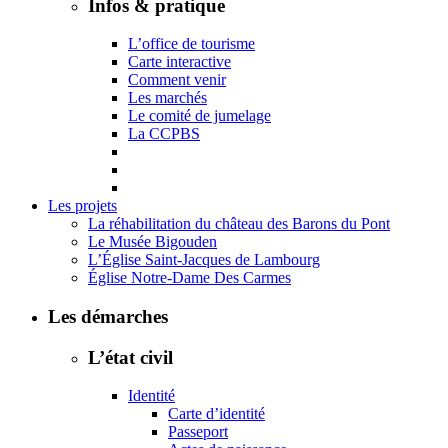
Infos & pratique
L’office de tourisme
Carte interactive
Comment venir
Les marchés
Le comité de jumelage
La CCPBS
Les projets
La réhabilitation du château des Barons du Pont
Le Musée Bigouden
L’Église Saint-Jacques de Lambourg
Église Notre-Dame Des Carmes
Les démarches
L’état civil
Identité
Carte d’identité
Passeport