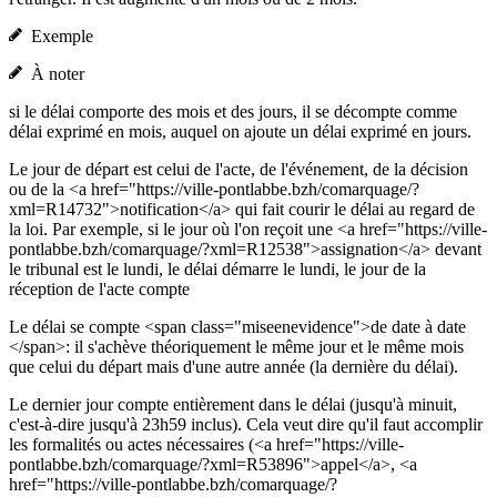
Exemple
À noter
si le délai comporte des mois et des jours, il se décompte comme
délai exprimé en mois, auquel on ajoute un délai exprimé en jours.
Le jour de départ est celui de l'acte, de l'événement, de la décision
ou de la <a href="https://ville-pontlabbe.bzh/comarquage/?
xml=R14732">notification</a> qui fait courir le délai au regard de
la loi. Par exemple, si le jour où l'on reçoit une <a href="https://ville-
pontlabbe.bzh/comarquage/?xml=R12538">assignation</a> devant
le tribunal est le lundi, le délai démarre le lundi, le jour de la
réception de l'acte compte
Le délai se compte <span class="miseenevidence">de date à date
</span>: il s'achève théoriquement le même jour et le même mois
que celui du départ mais d'une autre année (la dernière du délai).
Le dernier jour compte entièrement dans le délai (jusqu'à minuit,
c'est-à-dire jusqu'à 23h59 inclus). Cela veut dire qu'il faut accomplir
les formalités ou actes nécessaires (<a href="https://ville-
pontlabbe.bzh/comarquage/?xml=R53896">appel</a>, <a
href="https://ville-pontlabbe.bzh/comarquage/?