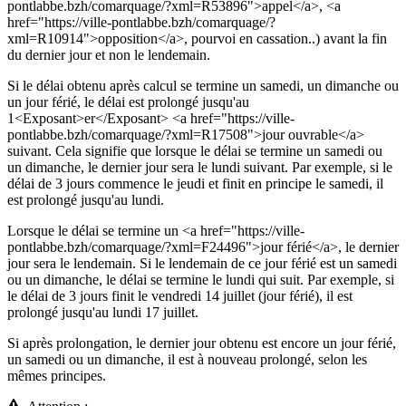
pontlabbe.bzh/comarquage/?xml=R53896">appel</a>, <a
href="https://ville-pontlabbe.bzh/comarquage/?
xml=R10914">opposition</a>, pourvoi en cassation..) avant la fin
du dernier jour et non le lendemain.
Si le délai obtenu après calcul se termine un samedi, un dimanche ou
un jour férié, le délai est prolongé jusqu'au
1<Exposant>er</Exposant> <a href="https://ville-
pontlabbe.bzh/comarquage/?xml=R17508">jour ouvrable</a>
suivant. Cela signifie que lorsque le délai se termine un samedi ou
un dimanche, le dernier jour sera le lundi suivant. Par exemple, si le
délai de 3 jours commence le jeudi et finit en principe le samedi, il
est prolongé jusqu'au lundi.
Lorsque le délai se termine un <a href="https://ville-
pontlabbe.bzh/comarquage/?xml=F24496">jour férié</a>, le dernier
jour sera le lendemain. Si le lendemain de ce jour férié est un samedi
ou un dimanche, le délai se termine le lundi qui suit. Par exemple, si
le délai de 3 jours finit le vendredi 14 juillet (jour férié), il est
prolongé jusqu'au lundi 17 juillet.
Si après prolongation, le dernier jour obtenu est encore un jour férié,
un samedi ou un dimanche, il est à nouveau prolongé, selon les
mêmes principes.