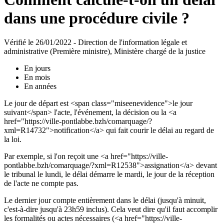
dans une procédure civile ?
Vérifié le 26/01/2022 - Direction de l'information légale et
administrative (Première ministre), Ministère chargé de la justice
En jours
En mois
En années
Le jour de départ est <span class="miseenevidence">le jour
suivant</span> l'acte, l'événement, la décision ou la <a
href="https://ville-pontlabbe.bzh/comarquage/?
xml=R14732">notification</a> qui fait courir le délai au regard de
la loi.
Par exemple, si l'on reçoit une <a href="https://ville-
pontlabbe.bzh/comarquage/?xml=R12538">assignation</a> devant
le tribunal le lundi, le délai démarre le mardi, le jour de la réception
de l'acte ne compte pas.
Le dernier jour compte entièrement dans le délai (jusqu'à minuit,
c'est-à-dire jusqu'à 23h59 inclus). Cela veut dire qu'il faut accomplir
les formalités ou actes nécessaires (<a href="https://ville-