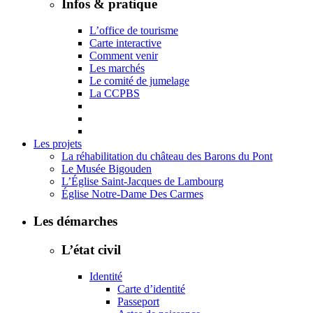
Infos & pratique
L’office de tourisme
Carte interactive
Comment venir
Les marchés
Le comité de jumelage
La CCPBS
Les projets
La réhabilitation du château des Barons du Pont
Le Musée Bigouden
L’Église Saint-Jacques de Lambourg
Église Notre-Dame Des Carmes
Les démarches
L’état civil
Identité
Carte d’identité
Passeport