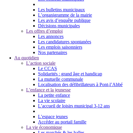
Les bulletins municipaux
L’organigramme de la mairie
Les avis d’enquête publique
Décisions municipales
Les offres d’emploi
Les annonces
Les candidatures spontanées
Les emplois saisonniers
Nos partenaires
Au quotidien
L’action sociale
Le CCAS
Solidarités : grand âge et handicap
La mutuelle communale
Localisation des défibrillateurs à Pont-l’Abbé
L’enfance et la jeunesse
La petite enfance
La vie scolaire
L’accueil de loisirs municipal 3-12 ans
L’espace jeunes
Accéder au portail famille
La vie économique
Les marchés & les halles