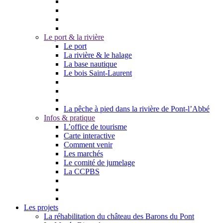
Le port & la rivière
Le port
La rivière & le halage
La base nautique
Le bois Saint-Laurent
La pêche à pied dans la rivière de Pont-l’Abbé
Infos & pratique
L’office de tourisme
Carte interactive
Comment venir
Les marchés
Le comité de jumelage
La CCPBS
Les projets
La réhabilitation du château des Barons du Pont