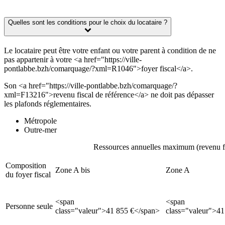
Quelles sont les conditions pour le choix du locataire ?
Le locataire peut être votre enfant ou votre parent à condition de ne
pas appartenir à votre <a href="https://ville-
pontlabbe.bzh/comarquage/?xml=R1046">foyer fiscal</a>.
Son <a href="https://ville-pontlabbe.bzh/comarquage/?
xml=F13216">revenu fiscal de référence</a> ne doit pas dépasser
les plafonds réglementaires.
Métropole
Outre-mer
Ressources annuelles maximum (revenu fi
Composition
Zone A bis
Zone A
du foyer fiscal
<span
<span
Personne seule
class="valeur">41 855 €</span>
class="valeur">41