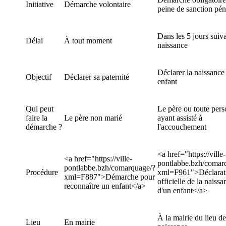
Initiative
Démarche volontaire
peine de sanction pén
Dans les 5 jours suiva
Délai
À tout moment
naissance
Déclarer la naissance
Objectif
Déclarer sa paternité
enfant
Qui peut
Le père ou toute per
faire la
Le père non marié
ayant assisté à
démarche ?
l'accouchement
<a href="https://ville-
<a href="https://ville-
pontlabbe.bzh/comar
pontlabbe.bzh/comarquage/?
Procédure
xml=F961">Déclarat
xml=F887">Démarche pour
officielle de la naissa
reconnaître un enfant</a>
d'un enfant</a>
À la mairie du lieu de
Lieu
En mairie