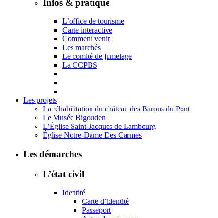
Infos & pratique
L’office de tourisme
Carte interactive
Comment venir
Les marchés
Le comité de jumelage
La CCPBS
Les projets
La réhabilitation du château des Barons du Pont
Le Musée Bigouden
L’Église Saint-Jacques de Lambourg
Église Notre-Dame Des Carmes
Les démarches
L’état civil
Identité
Carte d’identité
Passeport