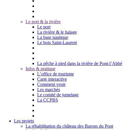
Le port & la rivière
Le port
La rivière & le halage
La base nautique
Le bois Saint-Laurent
La pêche à pied dans la rivière de Pont-l’Abbé
Infos & pratique
L’office de tourisme
Carte interactive
Comment venir
Les marchés
Le comité de jumelage
La CCPBS
Les projets
La réhabilitation du château des Barons du Pont