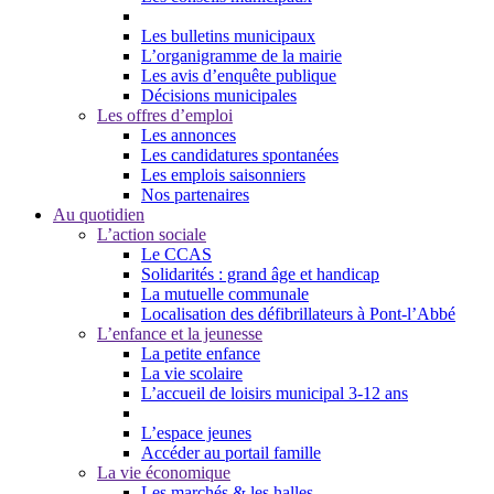
Les bulletins municipaux
L’organigramme de la mairie
Les avis d’enquête publique
Décisions municipales
Les offres d’emploi
Les annonces
Les candidatures spontanées
Les emplois saisonniers
Nos partenaires
Au quotidien
L’action sociale
Le CCAS
Solidarités : grand âge et handicap
La mutuelle communale
Localisation des défibrillateurs à Pont-l’Abbé
L’enfance et la jeunesse
La petite enfance
La vie scolaire
L’accueil de loisirs municipal 3-12 ans
L’espace jeunes
Accéder au portail famille
La vie économique
Les marchés & les halles