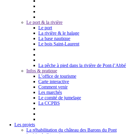
Le port & la rivière
Le port
La rivière & le halage
La base nautique
Le bois Saint-Laurent
La pêche à pied dans la rivière de Pont-l’Abbé
Infos & pratique
L’office de tourisme
Carte interactive
Comment venir
Les marchés
Le comité de jumelage
La CCPBS
Les projets
La réhabilitation du château des Barons du Pont