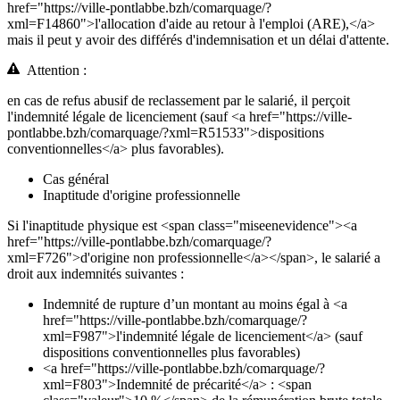
href="https://ville-pontlabbe.bzh/comarquage/?
xml=F14860">l'allocation d'aide au retour à l'emploi (ARE),</a>
mais il peut y avoir des différés d'indemnisation et un délai d'attente.
Attention :
en cas de refus abusif de reclassement par le salarié, il perçoit
l'indemnité légale de licenciement (sauf <a href="https://ville-
pontlabbe.bzh/comarquage/?xml=R51533">dispositions
conventionnelles</a> plus favorables).
Cas général
Inaptitude d'origine professionnelle
Si l'inaptitude physique est <span class="miseenevidence"><a
href="https://ville-pontlabbe.bzh/comarquage/?
xml=F726">d'origine non professionnelle</a></span>, le salarié a
droit aux indemnités suivantes :
Indemnité de rupture d’un montant au moins égal à <a
href="https://ville-pontlabbe.bzh/comarquage/?
xml=F987">l'indemnité légale de licenciement</a> (sauf
dispositions conventionnelles plus favorables)
<a href="https://ville-pontlabbe.bzh/comarquage/?
xml=F803">Indemnité de précarité</a> : <span