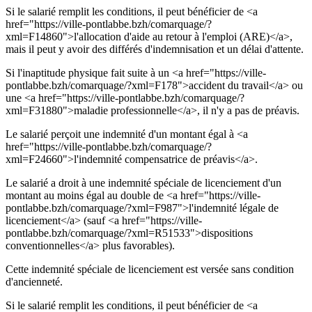
Si le salarié remplit les conditions, il peut bénéficier de <a
href="https://ville-pontlabbe.bzh/comarquage/?
xml=F14860">l'allocation d'aide au retour à l'emploi (ARE)</a>,
mais il peut y avoir des différés d'indemnisation et un délai d'attente.
Si l'inaptitude physique fait suite à un <a href="https://ville-
pontlabbe.bzh/comarquage/?xml=F178">accident du travail</a> ou
une <a href="https://ville-pontlabbe.bzh/comarquage/?
xml=F31880">maladie professionnelle</a>, il n'y a pas de préavis.
Le salarié perçoit une indemnité d'un montant égal à <a
href="https://ville-pontlabbe.bzh/comarquage/?
xml=F24660">l'indemnité compensatrice de préavis</a>.
Le salarié a droit à une indemnité spéciale de licenciement d'un
montant au moins égal au double de <a href="https://ville-
pontlabbe.bzh/comarquage/?xml=F987">l'indemnité légale de
licenciement</a> (sauf <a href="https://ville-
pontlabbe.bzh/comarquage/?xml=R51533">dispositions
conventionnelles</a> plus favorables).
Cette indemnité spéciale de licenciement est versée sans condition
d'ancienneté.
Si le salarié remplit les conditions, il peut bénéficier de <a