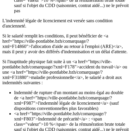
class="valeur">10 %</span> de la rémunération brute totale
sauf si l'objet du CDD (saisonnier, contrat aidé...) ne le prévoit
pas
L'indemnité légale de licenciement est versée sans condition
d'ancienneté.
Si le salarié remplit les conditions, il peut bénéficier de <a
href="https://ville-pontlabbe.bzh/comarquage/?
xml=F14860">l'allocation d'aide au retour à l'emploi (ARE)</a>,
mais il peut y avoir des différés d'indemnisation et un délai d'attente.
Si l'inaptitude physique fait suite à un <a href="https://ville-
pontlabbe.bzh/comarquage/?xml=F178">accident du travail</a> ou
une <a href="https://ville-pontlabbe.bzh/comarquage/?
xml=F31880">maladie professionnelle</a>, le salarié a droit aux
indemnités suivantes :
Indemnité de rupture d'un montant au moins égal au double
de <a href="https://ville-pontlabbe.bzh/comarquage/?
xml=F987">l'indemnité légale de licenciement</a> (sauf
dispositions conventionnelles plus favorables)
<a href="https://ville-pontlabbe.bzh/comarquage/?
xml=F803">Indemnité de précarité</a> : <span
class="valeur">10 %</span> de la rémunération brute totale
sauf si l'objet du CDD (saisonnier, contrat aidé...) ne le prévoit