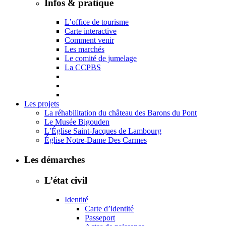
Infos & pratique
L’office de tourisme
Carte interactive
Comment venir
Les marchés
Le comité de jumelage
La CCPBS
Les projets
La réhabilitation du château des Barons du Pont
Le Musée Bigouden
L’Église Saint-Jacques de Lambourg
Église Notre-Dame Des Carmes
Les démarches
L’état civil
Identité
Carte d’identité
Passeport