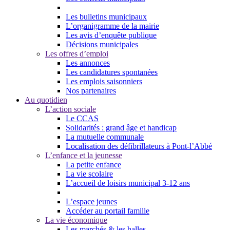
Les bulletins municipaux
L’organigramme de la mairie
Les avis d’enquête publique
Décisions municipales
Les offres d’emploi
Les annonces
Les candidatures spontanées
Les emplois saisonniers
Nos partenaires
Au quotidien
L’action sociale
Le CCAS
Solidarités : grand âge et handicap
La mutuelle communale
Localisation des défibrillateurs à Pont-l’Abbé
L’enfance et la jeunesse
La petite enfance
La vie scolaire
L’accueil de loisirs municipal 3-12 ans
L’espace jeunes
Accéder au portail famille
La vie économique
Les marchés & les halles