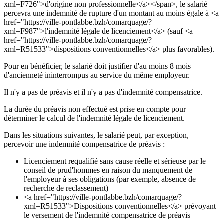
xml=F726">d'origine non professionnelle</a></span>, le salarié
percevra une indemnité de rupture d'un montant au moins égale à <a
href="https://ville-pontlabbe.bzh/comarquage/?
xml=F987">l'indemnité légale de licenciement</a> (sauf <a
href="https://ville-pontlabbe.bzh/comarquage/?
xml=R51533">dispositions conventionnelles</a> plus favorables).
Pour en bénéficier, le salarié doit justifier d'au moins 8 mois
d'ancienneté ininterrompus au service du même employeur.
Il n'y a pas de préavis et il n'y a pas d'indemnité compensatrice.
La durée du préavis non effectué est prise en compte pour
déterminer le calcul de l'indemnité légale de licenciement.
Dans les situations suivantes, le salarié peut, par exception,
percevoir une indemnité compensatrice de préavis :
Licenciement requalifié sans cause réelle et sérieuse par le
conseil de prud'hommes en raison du manquement de
l'employeur à ses obligations (par exemple, absence de
recherche de reclassement)
<a href="https://ville-pontlabbe.bzh/comarquage/?
xml=R51533">Dispositions conventionnelles</a> prévoyant
le versement de l'indemnité compensatrice de préavis