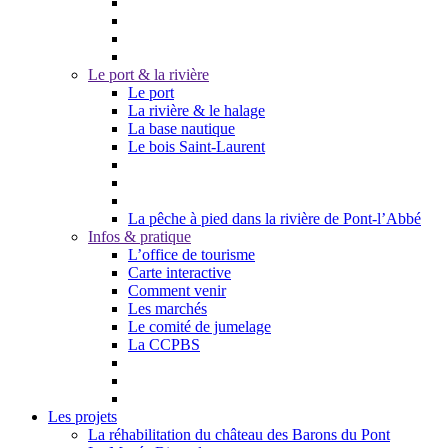
Le port & la rivière
Le port
La rivière & le halage
La base nautique
Le bois Saint-Laurent
La pêche à pied dans la rivière de Pont-l’Abbé
Infos & pratique
L’office de tourisme
Carte interactive
Comment venir
Les marchés
Le comité de jumelage
La CCPBS
Les projets
La réhabilitation du château des Barons du Pont