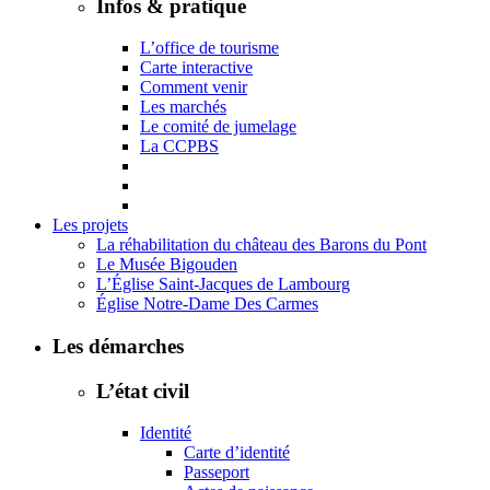
Infos & pratique
L’office de tourisme
Carte interactive
Comment venir
Les marchés
Le comité de jumelage
La CCPBS
Les projets
La réhabilitation du château des Barons du Pont
Le Musée Bigouden
L’Église Saint-Jacques de Lambourg
Église Notre-Dame Des Carmes
Les démarches
L’état civil
Identité
Carte d’identité
Passeport