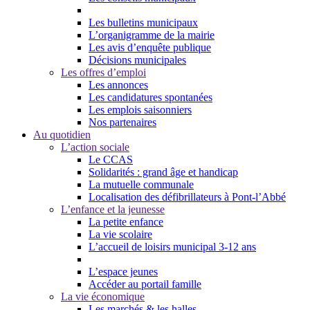
Les bulletins municipaux
L’organigramme de la mairie
Les avis d’enquête publique
Décisions municipales
Les offres d’emploi
Les annonces
Les candidatures spontanées
Les emplois saisonniers
Nos partenaires
Au quotidien
L’action sociale
Le CCAS
Solidarités : grand âge et handicap
La mutuelle communale
Localisation des défibrillateurs à Pont-l’Abbé
L’enfance et la jeunesse
La petite enfance
La vie scolaire
L’accueil de loisirs municipal 3-12 ans
L’espace jeunes
Accéder au portail famille
La vie économique
Les marchés & les halles