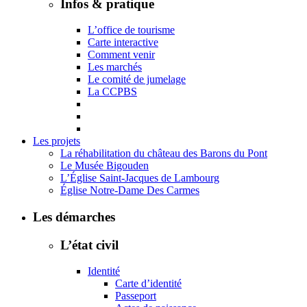
Infos & pratique
L’office de tourisme
Carte interactive
Comment venir
Les marchés
Le comité de jumelage
La CCPBS
Les projets
La réhabilitation du château des Barons du Pont
Le Musée Bigouden
L’Église Saint-Jacques de Lambourg
Église Notre-Dame Des Carmes
Les démarches
L’état civil
Identité
Carte d’identité
Passeport