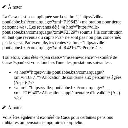
À noter
La Casa n'est pas appliquée sur la <a href="https://ville-
pontlabbe.bzh/comarquage/?xml=F19643">majoration pour tierce
personne</a>. Les revenus déjà <a href="https://ville-
pontlabbe.bzh/comarquage/?xml=F2329">soumis à la contribution
en tant que revenus du capital</a> ne sont pas non plus concernés
par la Casa. Par exemple, les rentes <a href="https://ville-
pontlabbe.bzh/comarquage/?xml=R42167">Perco</a>.
Toutefois, vous êtes <span class="miseenevidence">exonéré de
Casa</span> si vous touchez l'une des prestations suivantes :
<a href="https://ville-pontlabbe.bzh/comarquage/?
xml=F16871">Allocation de solidarité aux personnes âgées
(Aspa)</a>
<a href="https://ville-pontlabbe.bzh/comarquage/?
xml=F16940">Allocation supplémentaire d'invalidité (Asi)
</a>
À noter
Vous êtes également exonéré de Casa pour certaines pensions
militaires ou pensions temporaires d'orphelin.