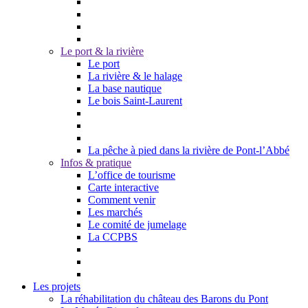
Le port & la rivière
Le port
La rivière & le halage
La base nautique
Le bois Saint-Laurent
La pêche à pied dans la rivière de Pont-l’Abbé
Infos & pratique
L’office de tourisme
Carte interactive
Comment venir
Les marchés
Le comité de jumelage
La CCPBS
Les projets
La réhabilitation du château des Barons du Pont