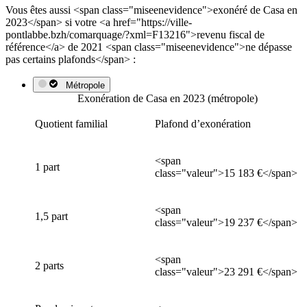
Vous êtes aussi <span class="miseenevidence">exonéré de Casa en
2023</span> si votre <a href="https://ville-
pontlabbe.bzh/comarquage/?xml=F13216">revenu fiscal de
référence</a> de 2021 <span class="miseenevidence">ne dépasse
pas certains plafonds</span> :
Métropole
Exonération de Casa en 2023 (métropole)
Quotient familial
Plafond d’exonération
<span
1 part
class="valeur">15 183 €</span>
<span
1,5 part
class="valeur">19 237 €</span>
<span
2 parts
class="valeur">23 291 €</span>