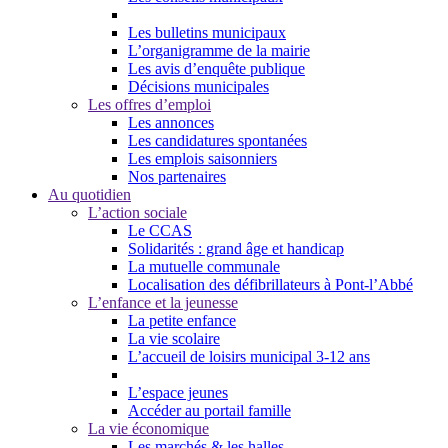
Les bulletins municipaux
L’organigramme de la mairie
Les avis d’enquête publique
Décisions municipales
Les offres d’emploi
Les annonces
Les candidatures spontanées
Les emplois saisonniers
Nos partenaires
Au quotidien
L’action sociale
Le CCAS
Solidarités : grand âge et handicap
La mutuelle communale
Localisation des défibrillateurs à Pont-l’Abbé
L’enfance et la jeunesse
La petite enfance
La vie scolaire
L’accueil de loisirs municipal 3-12 ans
L’espace jeunes
Accéder au portail famille
La vie économique
Les marchés & les halles