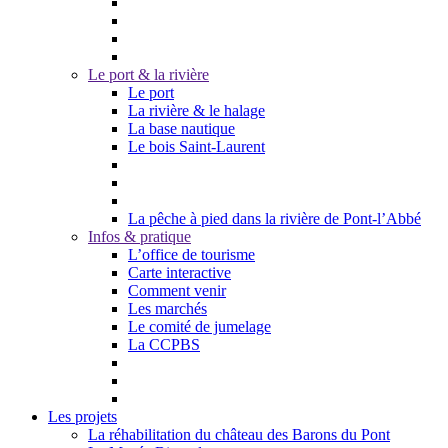
Le port & la rivière
Le port
La rivière & le halage
La base nautique
Le bois Saint-Laurent
La pêche à pied dans la rivière de Pont-l’Abbé
Infos & pratique
L’office de tourisme
Carte interactive
Comment venir
Les marchés
Le comité de jumelage
La CCPBS
Les projets
La réhabilitation du château des Barons du Pont