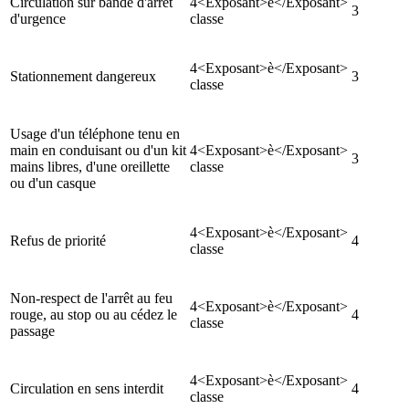
Circulation sur bande d'arrêt
4<Exposant>è</Exposant>
3
d'urgence
classe
4<Exposant>è</Exposant>
Stationnement dangereux
3
classe
Usage d'un téléphone tenu en
main en conduisant ou d'un kit
4<Exposant>è</Exposant>
3
mains libres, d'une oreillette
classe
ou d'un casque
4<Exposant>è</Exposant>
Refus de priorité
4
classe
Non-respect de l'arrêt au feu
4<Exposant>è</Exposant>
rouge, au stop ou au cédez le
4
classe
passage
4<Exposant>è</Exposant>
Circulation en sens interdit
4
classe