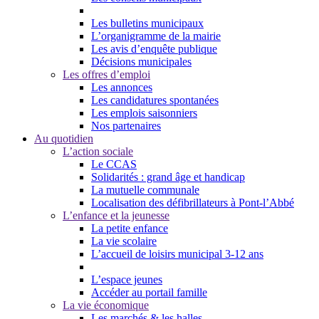
Les bulletins municipaux
L’organigramme de la mairie
Les avis d’enquête publique
Décisions municipales
Les offres d’emploi
Les annonces
Les candidatures spontanées
Les emplois saisonniers
Nos partenaires
Au quotidien
L’action sociale
Le CCAS
Solidarités : grand âge et handicap
La mutuelle communale
Localisation des défibrillateurs à Pont-l’Abbé
L’enfance et la jeunesse
La petite enfance
La vie scolaire
L’accueil de loisirs municipal 3-12 ans
L’espace jeunes
Accéder au portail famille
La vie économique
Les marchés & les halles