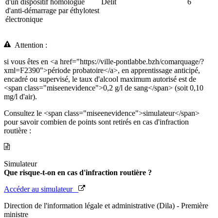
d'un dispositif homologué
Délit
6
d'anti-démarrage par éthylotest
électronique
Attention :
si vous êtes en <a href="https://ville-pontlabbe.bzh/comarquage/?
xml=F2390">période probatoire</a>, en apprentissage anticipé,
encadré ou supervisé, le taux d'alcool maximum autorisé est de
<span class="miseenevidence">0,2 g/l de sang</span> (soit 0,10
mg/l d'air).
Consultez le <span class="miseenevidence">simulateur</span>
pour savoir combien de points sont retirés en cas d'infraction
routière :
Simulateur
Que risque-t-on en cas d'infraction routière ?
Accéder au simulateur
Direction de l'information légale et administrative (Dila) - Première
ministre