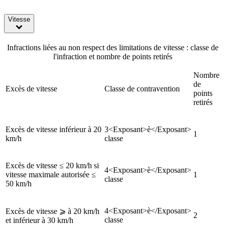
Vitesse
Infractions liées au non respect des limitations de vitesse : classe de
l'infraction et nombre de points retirés
Nombre
de
Excès de vitesse
Classe de contravention
points
retirés
Excès de vitesse inférieur à 20
3<Exposant>è</Exposant>
1
km/h
classe
Excès de vitesse ≤ 20 km/h si
4<Exposant>è</Exposant>
vitesse maximale autorisée ≤
1
classe
50 km/h
4<Exposant>è</Exposant>
Excès de vitesse ⩾ à 20 km/h
2
classe
et inférieur à 30 km/h