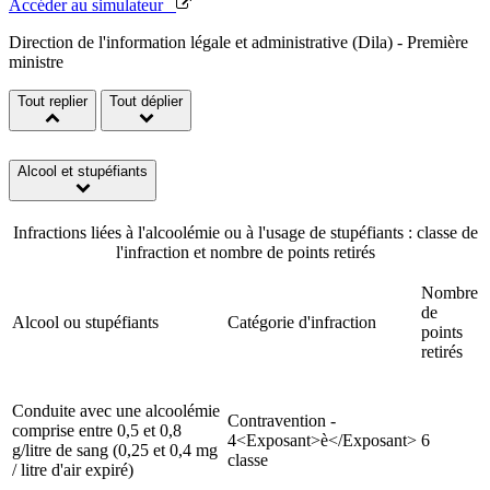
Accéder au simulateur
Direction de l'information légale et administrative (Dila) - Première
ministre
Tout replier
Tout déplier
Alcool et stupéfiants
Infractions liées à l'alcoolémie ou à l'usage de stupéfiants : classe de
l'infraction et nombre de points retirés
Nombre
de
Alcool ou stupéfiants
Catégorie d'infraction
points
retirés
Conduite avec une alcoolémie
Contravention -
comprise entre 0,5 et 0,8
4<Exposant>è</Exposant>
6
g/litre de sang (0,25 et 0,4 mg
classe
/ litre d'air expiré)