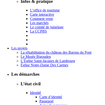
Infos & pratique
L’office de tourisme
Carte interactive
Comment venir
Les marchés
Le comité de jumelage
La CCPBS
Les projets
La réhabilitation du château des Barons du Pont
Le Musée Bigouden
L’Église Saint-Jacques de Lambourg
Église Notre-Dame Des Carmes
Les démarches
L’état civil
Identité
Carte d’identité
Passeport