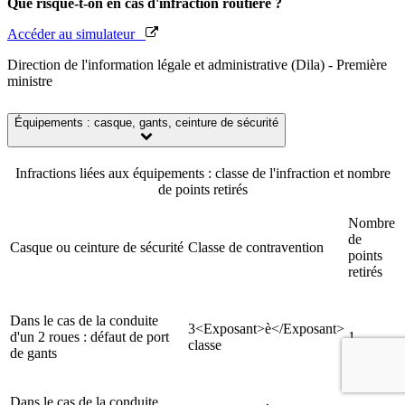
Que risque-t-on en cas d'infraction routière ?
Accéder au simulateur
Direction de l'information légale et administrative (Dila) - Première
ministre
Équipements : casque, gants, ceinture de sécurité
Infractions liées aux équipements : classe de l'infraction et nombre
de points retirés
Nombre
de
Casque ou ceinture de sécurité
Classe de contravention
points
retirés
Dans le cas de la conduite
3<Exposant>è</Exposant>
d'un 2 roues : défaut de port
1
classe
de gants
Dans le cas de la conduite