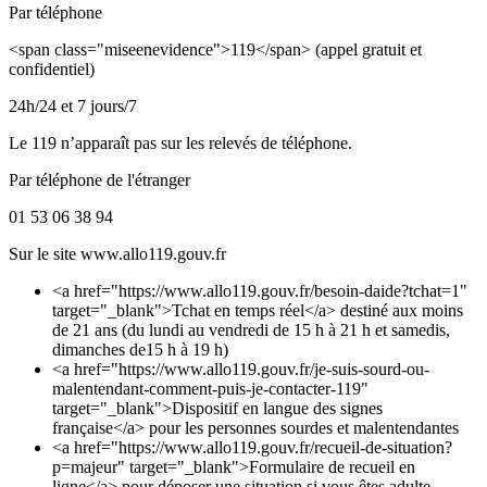
Par téléphone
<span class="miseenevidence">119</span> (appel gratuit et
confidentiel)
24h/24 et 7 jours/7
Le 119 n’apparaît pas sur les relevés de téléphone.
Par téléphone de l'étranger
01 53 06 38 94
Sur le site www.allo119.gouv.fr
<a href="https://www.allo119.gouv.fr/besoin-daide?tchat=1"
target="_blank">Tchat en temps réel</a> destiné aux moins
de 21 ans (du lundi au vendredi de 15 h à 21 h et samedis,
dimanches de15 h à 19 h)
<a href="https://www.allo119.gouv.fr/je-suis-sourd-ou-
malentendant-comment-puis-je-contacter-119"
target="_blank">Dispositif en langue des signes
française</a> pour les personnes sourdes et malentendantes
<a href="https://www.allo119.gouv.fr/recueil-de-situation?
p=majeur" target="_blank">Formulaire de recueil en
ligne</a> pour déposer une situation si vous êtes adulte