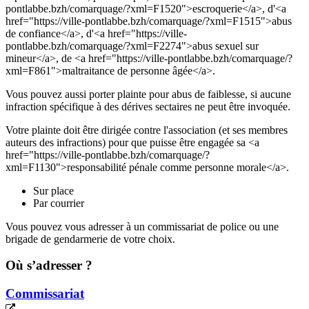
pontlabbe.bzh/comarquage/?xml=F1520">escroquerie</a>, d'<a
href="https://ville-pontlabbe.bzh/comarquage/?xml=F1515">abus
de confiance</a>, d'<a href="https://ville-
pontlabbe.bzh/comarquage/?xml=F2274">abus sexuel sur
mineur</a>, de <a href="https://ville-pontlabbe.bzh/comarquage/?
xml=F861">maltraitance de personne âgée</a>.
Vous pouvez aussi porter plainte pour abus de faiblesse, si aucune
infraction spécifique à des dérives sectaires ne peut être invoquée.
Votre plainte doit être dirigée contre l'association (et ses membres
auteurs des infractions) pour que puisse être engagée sa <a
href="https://ville-pontlabbe.bzh/comarquage/?
xml=F1130">responsabilité pénale comme personne morale</a>.
Sur place
Par courrier
Vous pouvez vous adresser à un commissariat de police ou une
brigade de gendarmerie de votre choix.
Où s’adresser ?
Commissariat