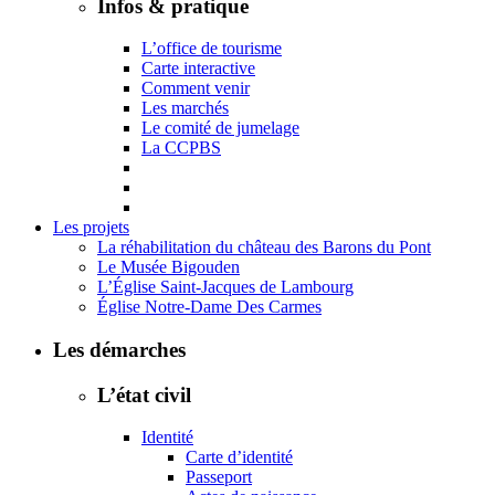
Infos & pratique
L’office de tourisme
Carte interactive
Comment venir
Les marchés
Le comité de jumelage
La CCPBS
Les projets
La réhabilitation du château des Barons du Pont
Le Musée Bigouden
L’Église Saint-Jacques de Lambourg
Église Notre-Dame Des Carmes
Les démarches
L’état civil
Identité
Carte d’identité
Passeport