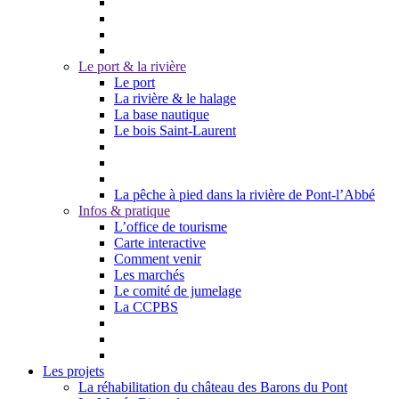
Le port & la rivière
Le port
La rivière & le halage
La base nautique
Le bois Saint-Laurent
La pêche à pied dans la rivière de Pont-l’Abbé
Infos & pratique
L’office de tourisme
Carte interactive
Comment venir
Les marchés
Le comité de jumelage
La CCPBS
Les projets
La réhabilitation du château des Barons du Pont