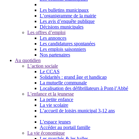
Les bulletins municipaux
L’organigramme de la mairie
Les avis d’enquête publique
Décisions municipales
Les offres d’emploi
Les annonces
Les candidatures spontanées
Les emplois saisonniers
Nos partenaires
Au quotidien
L’action sociale
Le CCAS
Solidarités : grand âge et handicap
La mutuelle communale
Localisation des défibrillateurs à Pont-l’Abbé
L’enfance et la jeunesse
La petite enfance
La vie scolaire
L’accueil de loisirs municipal 3-12 ans
L’espace jeunes
Accéder au portail famille
La vie économique
Les marchés & les halles