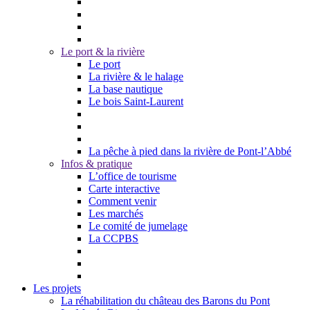
Le port & la rivière
Le port
La rivière & le halage
La base nautique
Le bois Saint-Laurent
La pêche à pied dans la rivière de Pont-l’Abbé
Infos & pratique
L’office de tourisme
Carte interactive
Comment venir
Les marchés
Le comité de jumelage
La CCPBS
Les projets
La réhabilitation du château des Barons du Pont