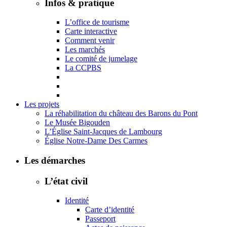
Infos & pratique
L’office de tourisme
Carte interactive
Comment venir
Les marchés
Le comité de jumelage
La CCPBS
Les projets
La réhabilitation du château des Barons du Pont
Le Musée Bigouden
L’Église Saint-Jacques de Lambourg
Église Notre-Dame Des Carmes
Les démarches
L’état civil
Identité
Carte d’identité
Passeport