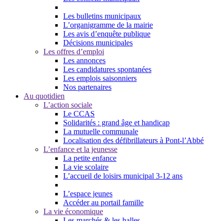
Les bulletins municipaux
L’organigramme de la mairie
Les avis d’enquête publique
Décisions municipales
Les offres d’emploi
Les annonces
Les candidatures spontanées
Les emplois saisonniers
Nos partenaires
Au quotidien
L’action sociale
Le CCAS
Solidarités : grand âge et handicap
La mutuelle communale
Localisation des défibrillateurs à Pont-l’Abbé
L’enfance et la jeunesse
La petite enfance
La vie scolaire
L’accueil de loisirs municipal 3-12 ans
L’espace jeunes
Accéder au portail famille
La vie économique
Les marchés & les halles