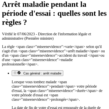
Arrêt maladie pendant la
période d'essai : quelles sont les
règles ?
Vérifié le 07/06/2023 - Direction de l'information légale et
administrative (Première ministre)
La règle <span class="miseenevidence">varie</span> selon qu'il
s'agit d'un <span class="miseenevidence">arrêt maladie</span> ou
d'un <span class="miseenevidence">accident du travail </span>ou
d'une <span class="miseenevidence">maladie
professionnelle</span>.
Cas général : arrêt maladie
Lorsque vous tombez malade <span
class="miseenevidence">pendant</span> votre période
d'essai, la <span class="miseenevidence">durée</span> de
votre période d'essai est <span
class="miseenevidence">prolongée</span>.
La date de fin de votre d'essai est repoussée de la durée de