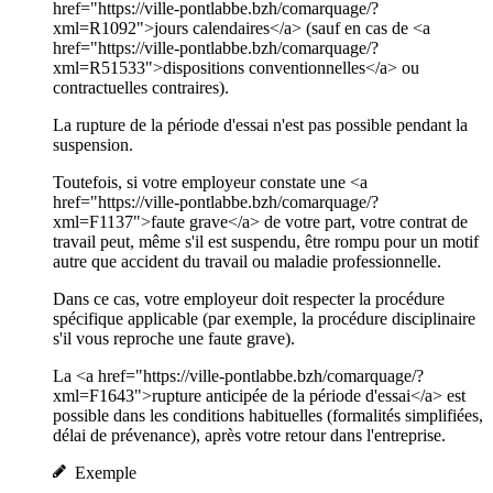
href="https://ville-pontlabbe.bzh/comarquage/?
xml=R1092">jours calendaires</a> (sauf en cas de <a
href="https://ville-pontlabbe.bzh/comarquage/?
xml=R51533">dispositions conventionnelles</a> ou
contractuelles contraires).
La rupture de la période d'essai n'est pas possible pendant la
suspension.
Toutefois, si votre employeur constate une <a
href="https://ville-pontlabbe.bzh/comarquage/?
xml=F1137">faute grave</a> de votre part, votre contrat de
travail peut, même s'il est suspendu, être rompu pour un motif
autre que accident du travail ou maladie professionnelle.
Dans ce cas, votre employeur doit respecter la procédure
spécifique applicable (par exemple, la procédure disciplinaire
s'il vous reproche une faute grave).
La <a href="https://ville-pontlabbe.bzh/comarquage/?
xml=F1643">rupture anticipée de la période d'essai</a> est
possible dans les conditions habituelles (formalités simplifiées,
délai de prévenance), après votre retour dans l'entreprise.
Exemple