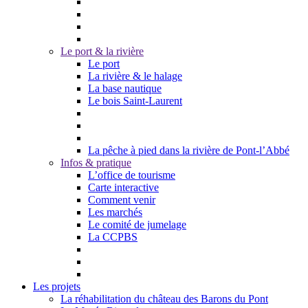
Le port & la rivière
Le port
La rivière & le halage
La base nautique
Le bois Saint-Laurent
La pêche à pied dans la rivière de Pont-l’Abbé
Infos & pratique
L’office de tourisme
Carte interactive
Comment venir
Les marchés
Le comité de jumelage
La CCPBS
Les projets
La réhabilitation du château des Barons du Pont