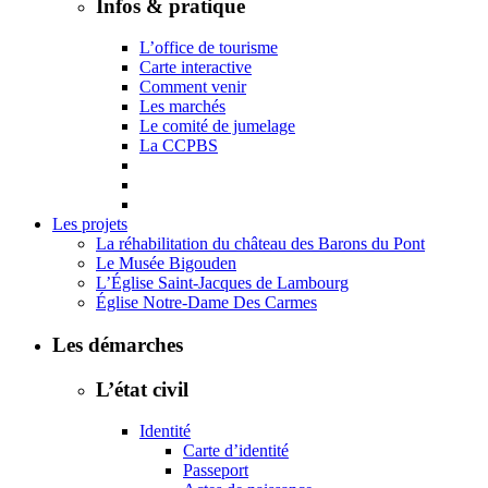
Infos & pratique
L’office de tourisme
Carte interactive
Comment venir
Les marchés
Le comité de jumelage
La CCPBS
Les projets
La réhabilitation du château des Barons du Pont
Le Musée Bigouden
L’Église Saint-Jacques de Lambourg
Église Notre-Dame Des Carmes
Les démarches
L’état civil
Identité
Carte d’identité
Passeport