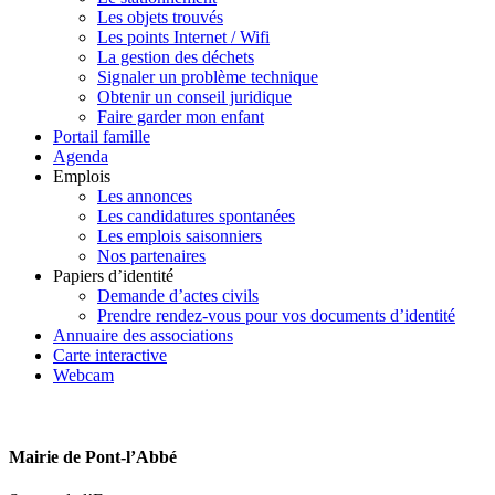
Les objets trouvés
Les points Internet / Wifi
La gestion des déchets
Signaler un problème technique
Obtenir un conseil juridique
Faire garder mon enfant
Portail famille
Agenda
Emplois
Les annonces
Les candidatures spontanées
Les emplois saisonniers
Nos partenaires
Papiers d’identité
Demande d’actes civils
Prendre rendez-vous pour vos documents d’identité
Annuaire des associations
Carte interactive
Webcam
Mairie de Pont-l’Abbé