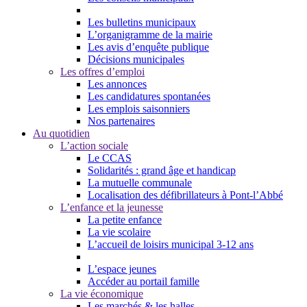
Les bulletins municipaux
L’organigramme de la mairie
Les avis d’enquête publique
Décisions municipales
Les offres d’emploi
Les annonces
Les candidatures spontanées
Les emplois saisonniers
Nos partenaires
Au quotidien
L’action sociale
Le CCAS
Solidarités : grand âge et handicap
La mutuelle communale
Localisation des défibrillateurs à Pont-l’Abbé
L’enfance et la jeunesse
La petite enfance
La vie scolaire
L’accueil de loisirs municipal 3-12 ans
L’espace jeunes
Accéder au portail famille
La vie économique
Les marchés & les halles