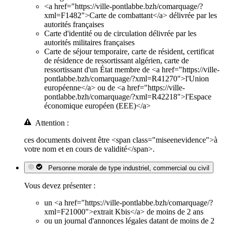
<a href="https://ville-pontlabbe.bzh/comarquage/?
xml=F1482">Carte de combattant</a> délivrée par les
autorités françaises
Carte d'identité ou de circulation délivrée par les
autorités militaires françaises
Carte de séjour temporaire, carte de résident, certificat
de résidence de ressortissant algérien, carte de
ressortissant d'un État membre de <a href="https://ville-
pontlabbe.bzh/comarquage/?xml=R41270">l'Union
européenne</a> ou de <a href="https://ville-
pontlabbe.bzh/comarquage/?xml=R42218">l'Espace
économique européen (EEE)</a>
Attention :
ces documents doivent être <span class="miseenevidence">à
votre nom et en cours de validité</span>.
Personne morale de type industriel, commercial ou civil
Vous devez présenter :
un <a href="https://ville-pontlabbe.bzh/comarquage/?
xml=F21000">extrait Kbis</a> de moins de 2 ans
ou un journal d'annonces légales datant de moins de 2