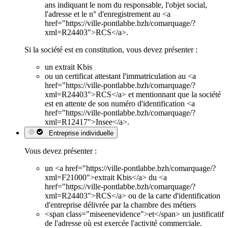
ans indiquant le nom du responsable, l'objet social,
l'adresse et le n° d'enregistrement au <a
href="https://ville-pontlabbe.bzh/comarquage/?
xml=R24403">RCS</a>.
Si la société est en constitution, vous devez présenter :
un extrait Kbis
ou un certificat attestant l'immatriculation au <a
href="https://ville-pontlabbe.bzh/comarquage/?
xml=R24403">RCS</a> et mentionnant que la société
est en attente de son numéro d'identification <a
href="https://ville-pontlabbe.bzh/comarquage/?
xml=R12417">Insee</a>.
Entreprise individuelle
Vous devez présenter :
un <a href="https://ville-pontlabbe.bzh/comarquage/?
xml=F21000">extrait Kbis</a> du <a
href="https://ville-pontlabbe.bzh/comarquage/?
xml=R24403">RCS</a> ou de la carte d'identification
d'entreprise délivrée par la chambre des métiers
<span class="miseenevidence">et</span> un justificatif
de l'adresse où est exercée l'activité commerciale.