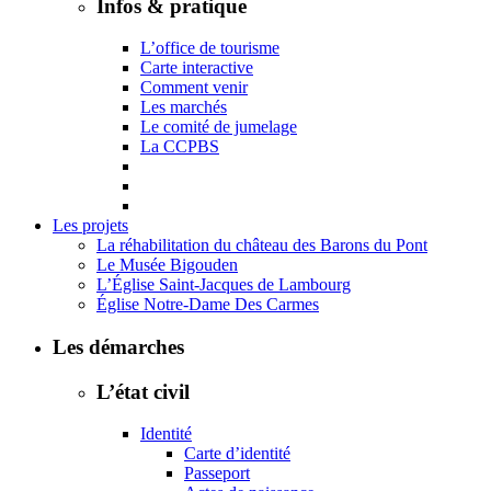
Infos & pratique
L’office de tourisme
Carte interactive
Comment venir
Les marchés
Le comité de jumelage
La CCPBS
Les projets
La réhabilitation du château des Barons du Pont
Le Musée Bigouden
L’Église Saint-Jacques de Lambourg
Église Notre-Dame Des Carmes
Les démarches
L’état civil
Identité
Carte d’identité
Passeport