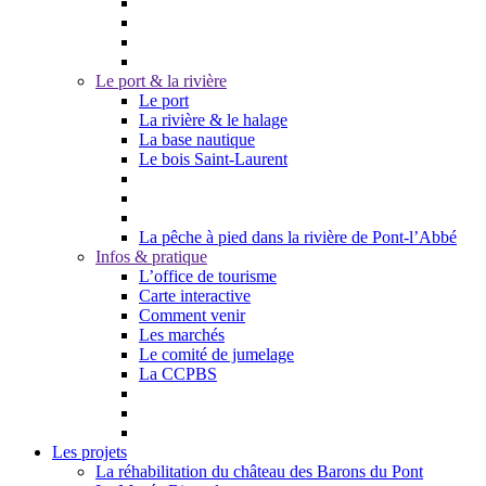
Le port & la rivière
Le port
La rivière & le halage
La base nautique
Le bois Saint-Laurent
La pêche à pied dans la rivière de Pont-l’Abbé
Infos & pratique
L’office de tourisme
Carte interactive
Comment venir
Les marchés
Le comité de jumelage
La CCPBS
Les projets
La réhabilitation du château des Barons du Pont