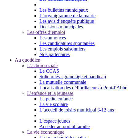
Les bulletins municipaux
L’organigramme de la mairie
Les avis d’enquête publique
Décisions municipales
Les offres d’emploi
Les annonces
Les candidatures spontanées
Les emplois saisonniers
Nos partenaires
Au quotidien
L’action sociale
Le CCAS
Solidarités : grand âge et handicap
La mutuelle communale
Localisation des défibrillateurs à Pont-l’Abbé
L’enfance et la jeunesse
La petite enfance
La vie scolaire
L’accueil de loisirs municipal 3-12 ans
L’espace jeunes
Accéder au portail famille
La vie économique
Les marchés & les halles