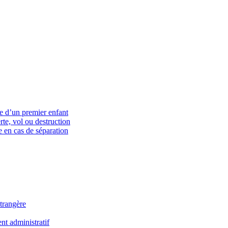
ce d’un premier enfant
rte, vol ou destruction
 en cas de séparation
trangère
t administratif