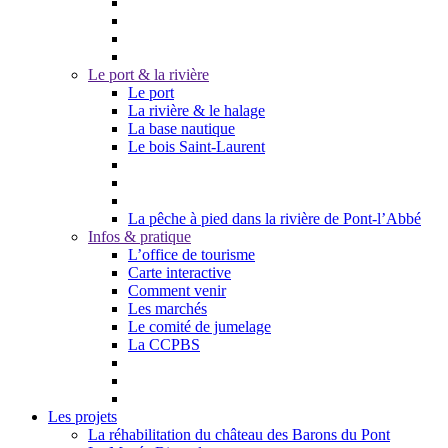
Le port & la rivière
Le port
La rivière & le halage
La base nautique
Le bois Saint-Laurent
La pêche à pied dans la rivière de Pont-l’Abbé
Infos & pratique
L’office de tourisme
Carte interactive
Comment venir
Les marchés
Le comité de jumelage
La CCPBS
Les projets
La réhabilitation du château des Barons du Pont