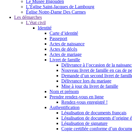
Le Musée Bigouden
L’Église Saint-Jacques de Lambourg
Église Notre-Dame Des Carmes
Les démarches
L’état civil
Identité
Carte d’identité
Passeport
Actes de naissance
Actes de décès
Actes de mariage
Livret de famille
Délivrance à l’occasion de la naissan
Nouveau livret de famille en cas de pe
Demande d’un second livret de famille
Délivrance lors du mariage
Mise à jour du livret de famille
Nom et prénom
Prendre rendez-vous en ligne
Rendez-vous enregistré !
Authentification
Légalisation de documents français
Légalisation de documents d’origine é
Légalisation de signature
Copie certifiée conforme d’un documen