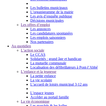
Les bulletins municipaux
L’organigramme de la mairie
Les avis d’enquête publique
Décisions municipales
Les offres d’emploi
Les annonces
Les candidatures spontanées
Les emplois saisonniers
Nos partenaires
Au quotidien
L’action sociale
Le CCAS
Solidarités : grand âge et handicap
La mutuelle communale
Localisation des défibrillateurs à Pont-l’Abbé
L’enfance et la jeunesse
La petite enfance
La vie scolaire
L’accueil de loisirs municipal 3-12 ans
L’espace jeunes
Accéder au portail famille
La vie économique
Les marchés & les halles