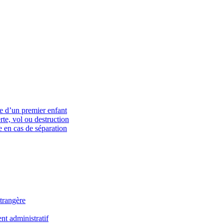
ce d’un premier enfant
rte, vol ou destruction
 en cas de séparation
trangère
t administratif