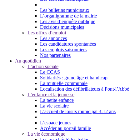
Les bulletins municipaux
L’organigramme de la mairie
Les avis d’enquête publique
Décisions municipales
Les offres d’emploi
Les annonces
Les candidatures spontanées
Les emplois saisonniers
Nos partenaires
Au quotidien
L’action sociale
Le CCAS
Solidarités : grand âge et handicap
La mutuelle communale
Localisation des défibrillateurs à Pont-l’Abbé
L’enfance et la jeunesse
La petite enfance
La vie scolaire
L’accueil de loisirs municipal 3-12 ans
L’espace jeunes
Accéder au portail famille
La vie économique
Les marchés & les halles