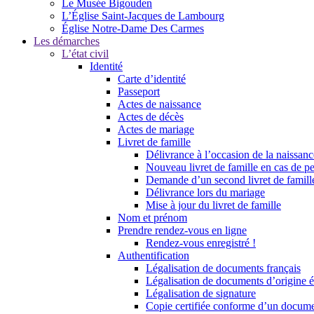
Le Musée Bigouden
L’Église Saint-Jacques de Lambourg
Église Notre-Dame Des Carmes
Les démarches
L’état civil
Identité
Carte d’identité
Passeport
Actes de naissance
Actes de décès
Actes de mariage
Livret de famille
Délivrance à l’occasion de la naissan
Nouveau livret de famille en cas de pe
Demande d’un second livret de famille
Délivrance lors du mariage
Mise à jour du livret de famille
Nom et prénom
Prendre rendez-vous en ligne
Rendez-vous enregistré !
Authentification
Légalisation de documents français
Légalisation de documents d’origine é
Légalisation de signature
Copie certifiée conforme d’un documen