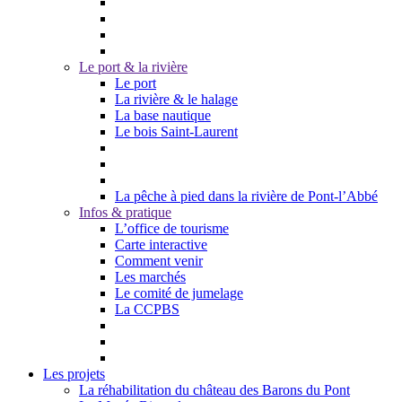
Le port & la rivière
Le port
La rivière & le halage
La base nautique
Le bois Saint-Laurent
La pêche à pied dans la rivière de Pont-l’Abbé
Infos & pratique
L’office de tourisme
Carte interactive
Comment venir
Les marchés
Le comité de jumelage
La CCPBS
Les projets
La réhabilitation du château des Barons du Pont