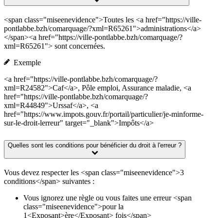
<span class="miseenevidence">Toutes les <a href="https://ville-
pontlabbe.bzh/comarquage/?xml=R65261">administrations</a>
</span><a href="https://ville-pontlabbe.bzh/comarquage/?
xml=R65261"> sont concernées.
Exemple
<a href="https://ville-pontlabbe.bzh/comarquage/?
xml=R24582">Caf</a>, Pôle emploi, Assurance maladie, <a
href="https://ville-pontlabbe.bzh/comarquage/?
xml=R44849">Urssaf</a>, <a
href="https://www.impots.gouv.fr/portail/particulier/je-minforme-
sur-le-droit-lerreur" target="_blank">Impôts</a>
Quelles sont les conditions pour bénéficier du droit à l'erreur ?
Vous devez respecter les <span class="miseenevidence">3
conditions</span> suivantes :
Vous ignorez une règle ou vous faites une erreur <span
class="miseenevidence">pour la
1<Exposant>ère</Exposant> fois</span>