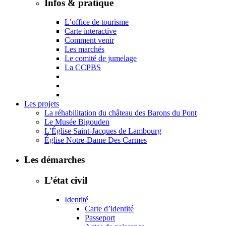
Infos & pratique
L’office de tourisme
Carte interactive
Comment venir
Les marchés
Le comité de jumelage
La CCPBS
Les projets
La réhabilitation du château des Barons du Pont
Le Musée Bigouden
L’Église Saint-Jacques de Lambourg
Église Notre-Dame Des Carmes
Les démarches
L’état civil
Identité
Carte d’identité
Passeport