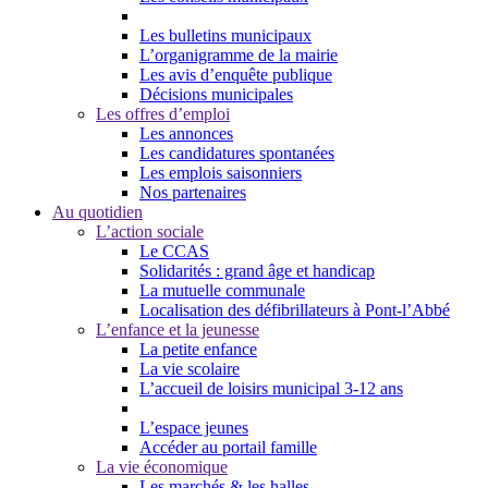
Les bulletins municipaux
L’organigramme de la mairie
Les avis d’enquête publique
Décisions municipales
Les offres d’emploi
Les annonces
Les candidatures spontanées
Les emplois saisonniers
Nos partenaires
Au quotidien
L’action sociale
Le CCAS
Solidarités : grand âge et handicap
La mutuelle communale
Localisation des défibrillateurs à Pont-l’Abbé
L’enfance et la jeunesse
La petite enfance
La vie scolaire
L’accueil de loisirs municipal 3-12 ans
L’espace jeunes
Accéder au portail famille
La vie économique
Les marchés & les halles