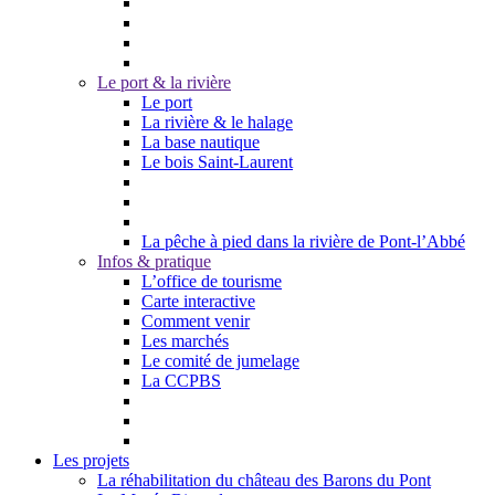
Le port & la rivière
Le port
La rivière & le halage
La base nautique
Le bois Saint-Laurent
La pêche à pied dans la rivière de Pont-l’Abbé
Infos & pratique
L’office de tourisme
Carte interactive
Comment venir
Les marchés
Le comité de jumelage
La CCPBS
Les projets
La réhabilitation du château des Barons du Pont