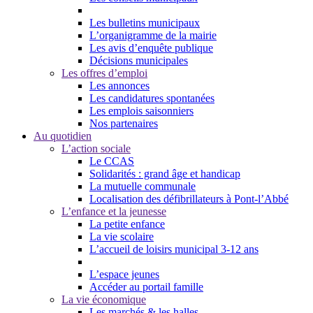
Les bulletins municipaux
L’organigramme de la mairie
Les avis d’enquête publique
Décisions municipales
Les offres d’emploi
Les annonces
Les candidatures spontanées
Les emplois saisonniers
Nos partenaires
Au quotidien
L’action sociale
Le CCAS
Solidarités : grand âge et handicap
La mutuelle communale
Localisation des défibrillateurs à Pont-l’Abbé
L’enfance et la jeunesse
La petite enfance
La vie scolaire
L’accueil de loisirs municipal 3-12 ans
L’espace jeunes
Accéder au portail famille
La vie économique
Les marchés & les halles