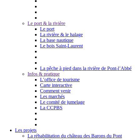
Le port & la rivière
Le port
La rivière & le halage
La base nautique
Le bois Saint-Laurent
La pêche à pied dans la rivière de Pont-l’Abbé
Infos & pratique
L’office de tourisme
Carte interactive
Comment venir
Les marchés
Le comité de jumelage
La CCPBS
Les projets
La réhabilitation du château des Barons du Pont