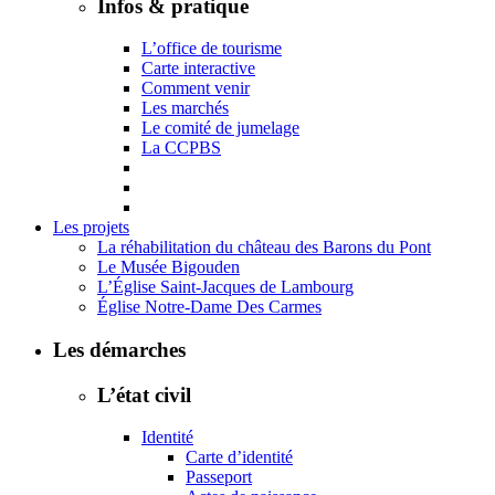
Infos & pratique
L’office de tourisme
Carte interactive
Comment venir
Les marchés
Le comité de jumelage
La CCPBS
Les projets
La réhabilitation du château des Barons du Pont
Le Musée Bigouden
L’Église Saint-Jacques de Lambourg
Église Notre-Dame Des Carmes
Les démarches
L’état civil
Identité
Carte d’identité
Passeport