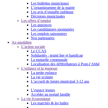
Les bulletins municipaux
L’organigramme de la mairie
Les avis d’enquête publique
Décisions municipales
Les offres d’emploi
Les annonces
Les candidatures spontanées
Les emplois saisonniers
Nos partenaires
Au quotidien
L’action sociale
Le CCAS
Solidarités : grand âge et handicap
La mutuelle communale
Localisation des défibrillateurs à Pont-l’Abbé
L’enfance et la jeunesse
La petite enfance
La vie scolaire
L’accueil de loisirs municipal 3-12 ans
L’espace jeunes
Accéder au portail famille
La vie économique
Les marchés & les halles