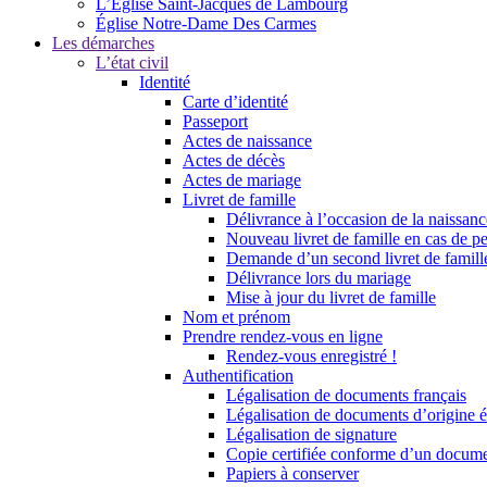
L’Église Saint-Jacques de Lambourg
Église Notre-Dame Des Carmes
Les démarches
L’état civil
Identité
Carte d’identité
Passeport
Actes de naissance
Actes de décès
Actes de mariage
Livret de famille
Délivrance à l’occasion de la naissan
Nouveau livret de famille en cas de pe
Demande d’un second livret de famille
Délivrance lors du mariage
Mise à jour du livret de famille
Nom et prénom
Prendre rendez-vous en ligne
Rendez-vous enregistré !
Authentification
Légalisation de documents français
Légalisation de documents d’origine é
Légalisation de signature
Copie certifiée conforme d’un documen
Papiers à conserver