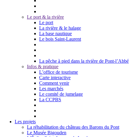
Le port & la rivière
Le port
La rivière & le halage
La base nautique
Le bois Saint-Laurent
La pêche à pied dans la rivière de Pont-l’Abbé
Infos & pratique
L’office de tourisme
Carte interactive
Comment venir
Les marchés
Le comité de jumelage
La CCPBS
Les projets
La réhabilitation du château des Barons du Pont
Le Musée Bigouden