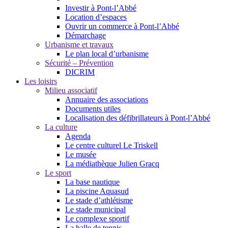
Investir à Pont-l’Abbé
Location d’espaces
Ouvrir un commerce à Pont-l’Abbé
Démarchage
Urbanisme et travaux
Le plan local d’urbanisme
Sécurité – Prévention
DICRIM
Les loisirs
Milieu associatif
Annuaire des associations
Documents utiles
Localisation des défibrillateurs à Pont-l’Abbé
La culture
Agenda
Le centre culturel Le Triskell
Le musée
La médiathèque Julien Gracq
Le sport
La base nautique
La piscine Aquasud
Le stade d’athlétisme
Le stade municipal
Le complexe sportif
La halle de tennis