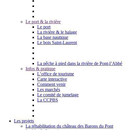
Le port & la rivière
Le port
La rivière & le halage
La base nautique
Le bois Saint-Laurent
La pêche à pied dans la rivière de Pont-l’Abbé
Infos & pratique
L’office de tourisme
Carte interactive
Comment venir
Les marchés
Le comité de jumelage
La CCPBS
Les projets
La réhabilitation du château des Barons du Pont