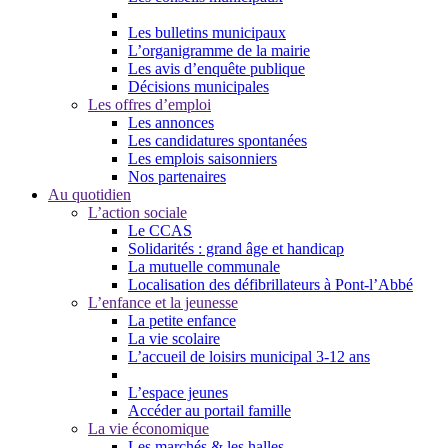
Les bulletins municipaux
L’organigramme de la mairie
Les avis d’enquête publique
Décisions municipales
Les offres d’emploi
Les annonces
Les candidatures spontanées
Les emplois saisonniers
Nos partenaires
Au quotidien
L’action sociale
Le CCAS
Solidarités : grand âge et handicap
La mutuelle communale
Localisation des défibrillateurs à Pont-l’Abbé
L’enfance et la jeunesse
La petite enfance
La vie scolaire
L’accueil de loisirs municipal 3-12 ans
L’espace jeunes
Accéder au portail famille
La vie économique
Les marchés & les halles