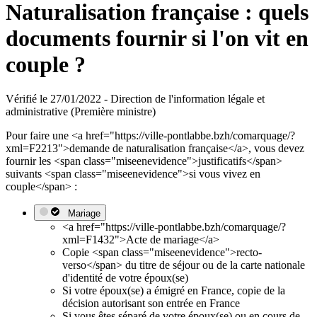
Naturalisation française : quels
documents fournir si l'on vit en
couple ?
Vérifié le 27/01/2022 - Direction de l'information légale et
administrative (Première ministre)
Pour faire une <a href="https://ville-pontlabbe.bzh/comarquage/?
xml=F2213">demande de naturalisation française</a>, vous devez
fournir les <span class="miseenevidence">justificatifs</span>
suivants <span class="miseenevidence">si vous vivez en
couple</span> :
Mariage
<a href="https://ville-pontlabbe.bzh/comarquage/?
xml=F1432">Acte de mariage</a>
Copie <span class="miseenevidence">recto-
verso</span> du titre de séjour ou de la carte nationale
d'identité de votre époux(se)
Si votre époux(se) a émigré en France, copie de la
décision autorisant son entrée en France
Si vous êtes séparé de votre époux(se) ou en cours de