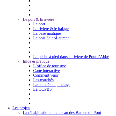
Le port & la rivière
Le port
La rivière & le halage
La base nautique
Le bois Saint-Laurent
La pêche à pied dans la rivière de Pont-l’Abbé
Infos & pratique
L’office de tourisme
Carte interactive
Comment venir
Les marchés
Le comité de jumelage
La CCPBS
Les projets
La réhabilitation du château des Barons du Pont