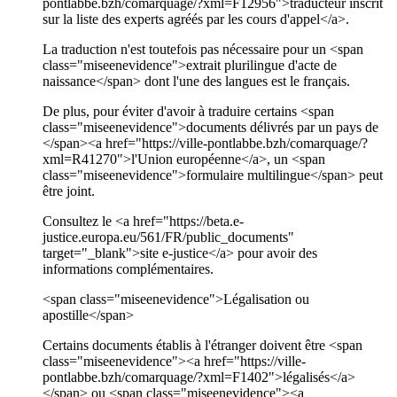
pontlabbe.bzh/comarquage/?xml=F12956">traducteur inscrit
sur la liste des experts agréés par les cours d'appel</a>.
La traduction n'est toutefois pas nécessaire pour un <span
class="miseenevidence">extrait plurilingue d'acte de
naissance</span> dont l'une des langues est le français.
De plus, pour éviter d'avoir à traduire certains <span
class="miseenevidence">documents délivrés par un pays de
</span><a href="https://ville-pontlabbe.bzh/comarquage/?
xml=R41270">l'Union européenne</a>, un <span
class="miseenevidence">formulaire multilingue</span> peut
être joint.
Consultez le <a href="https://beta.e-
justice.europa.eu/561/FR/public_documents"
target="_blank">site e-justice</a> pour avoir des
informations complémentaires.
<span class="miseenevidence">Légalisation ou
apostille</span>
Certains documents établis à l'étranger doivent être <span
class="miseenevidence"><a href="https://ville-
pontlabbe.bzh/comarquage/?xml=F1402">légalisés</a>
</span> ou <span class="miseenevidence"><a