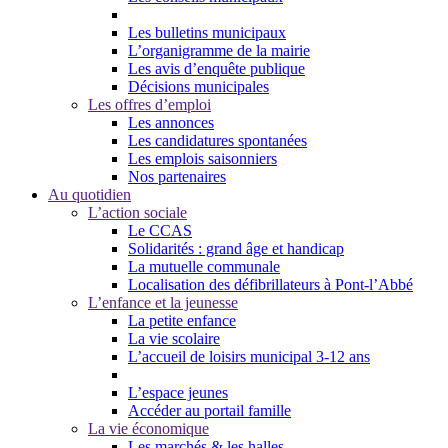
Les bulletins municipaux
L’organigramme de la mairie
Les avis d’enquête publique
Décisions municipales
Les offres d’emploi
Les annonces
Les candidatures spontanées
Les emplois saisonniers
Nos partenaires
Au quotidien
L’action sociale
Le CCAS
Solidarités : grand âge et handicap
La mutuelle communale
Localisation des défibrillateurs à Pont-l’Abbé
L’enfance et la jeunesse
La petite enfance
La vie scolaire
L’accueil de loisirs municipal 3-12 ans
L’espace jeunes
Accéder au portail famille
La vie économique
Les marchés & les halles