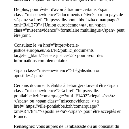
De plus, pour éviter d'avoir à traduire certains <span
class="miseenevidence">documents délivrés par un pays de
</span><a href="https://ville-pontlabbe.bzh/comarquage/?
xml=R41270">l'Union européenne</a>, un <span
class="miseenevidence">formulaire multilingue</span> peut
être joint.
Consultez le <a href="https://beta.e-
justice.europa.eu/561/FR/public_documents"
target="_blank">site e-justice</a> pour avoir des
informations complémentaires.
<span class="miseenevidence">Légalisation ou
apostille</span>
Certains documents établis à l'étranger doivent être <span
class="miseenevidence"><a href="https://ville-
pontlabbe.bzh/comarquage/?xml=F1402">légalisés</a>
</span> ou <span class="miseenevidence"><a
href="https://ville-pontlabbe.bzh/comarquage/?
xml=R47841">apostillés</a></span> pour être acceptés en
France.
Renseignez-vous auprès de l'ambassade ou au consulat du