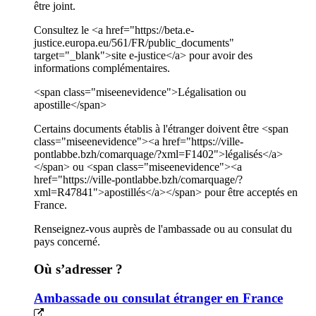
être joint.
Consultez le <a href="https://beta.e-
justice.europa.eu/561/FR/public_documents"
target="_blank">site e-justice</a> pour avoir des
informations complémentaires.
<span class="miseenevidence">Légalisation ou
apostille</span>
Certains documents établis à l'étranger doivent être <span
class="miseenevidence"><a href="https://ville-
pontlabbe.bzh/comarquage/?xml=F1402">légalisés</a>
</span> ou <span class="miseenevidence"><a
href="https://ville-pontlabbe.bzh/comarquage/?
xml=R47841">apostillés</a></span> pour être acceptés en
France.
Renseignez-vous auprès de l'ambassade ou au consulat du
pays concerné.
Où s’adresser ?
Ambassade ou consulat étranger en France