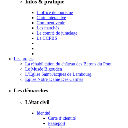
Infos & pratique
L’office de tourisme
Carte interactive
Comment venir
Les marchés
Le comité de jumelage
La CCPBS
Les projets
La réhabilitation du château des Barons du Pont
Le Musée Bigouden
L’Église Saint-Jacques de Lambourg
Église Notre-Dame Des Carmes
Les démarches
L’état civil
Identité
Carte d’identité
Passeport