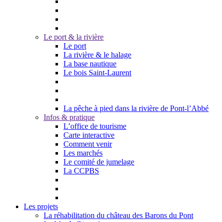
Le port & la rivière
Le port
La rivière & le halage
La base nautique
Le bois Saint-Laurent
La pêche à pied dans la rivière de Pont-l’Abbé
Infos & pratique
L’office de tourisme
Carte interactive
Comment venir
Les marchés
Le comité de jumelage
La CCPBS
Les projets
La réhabilitation du château des Barons du Pont