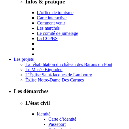
Infos & pratique
L’office de tourisme
Carte interactive
Comment venir
Les marchés
Le comité de jumelage
La CCPBS
Les projets
La réhabilitation du château des Barons du Pont
Le Musée Bigouden
L’Église Saint-Jacques de Lambourg
Église Notre-Dame Des Carmes
Les démarches
L’état civil
Identité
Carte d’identité
Passeport