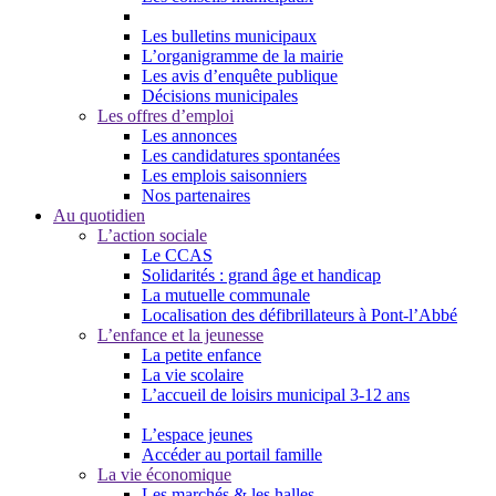
Les bulletins municipaux
L’organigramme de la mairie
Les avis d’enquête publique
Décisions municipales
Les offres d’emploi
Les annonces
Les candidatures spontanées
Les emplois saisonniers
Nos partenaires
Au quotidien
L’action sociale
Le CCAS
Solidarités : grand âge et handicap
La mutuelle communale
Localisation des défibrillateurs à Pont-l’Abbé
L’enfance et la jeunesse
La petite enfance
La vie scolaire
L’accueil de loisirs municipal 3-12 ans
L’espace jeunes
Accéder au portail famille
La vie économique
Les marchés & les halles