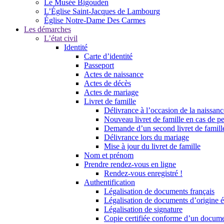
Le Musée Bigouden
L’Église Saint-Jacques de Lambourg
Église Notre-Dame Des Carmes
Les démarches
L’état civil
Identité
Carte d’identité
Passeport
Actes de naissance
Actes de décès
Actes de mariage
Livret de famille
Délivrance à l’occasion de la naissan
Nouveau livret de famille en cas de pe
Demande d’un second livret de famille
Délivrance lors du mariage
Mise à jour du livret de famille
Nom et prénom
Prendre rendez-vous en ligne
Rendez-vous enregistré !
Authentification
Légalisation de documents français
Légalisation de documents d’origine é
Légalisation de signature
Copie certifiée conforme d’un documen