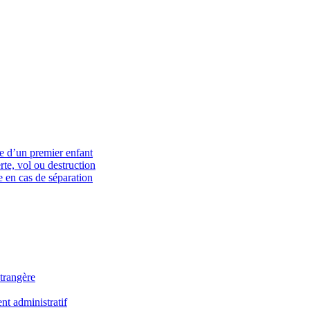
ce d’un premier enfant
rte, vol ou destruction
 en cas de séparation
trangère
t administratif