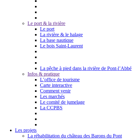
Le port & la rivière
Le port
La rivière & le halage
La base nautique
Le bois Saint-Laurent
La pêche à pied dans la rivière de Pont-l’Abbé
Infos & pratique
L’office de tourisme
Carte interactive
Comment venir
Les marchés
Le comité de jumelage
La CCPBS
Les projets
La réhabilitation du château des Barons du Pont