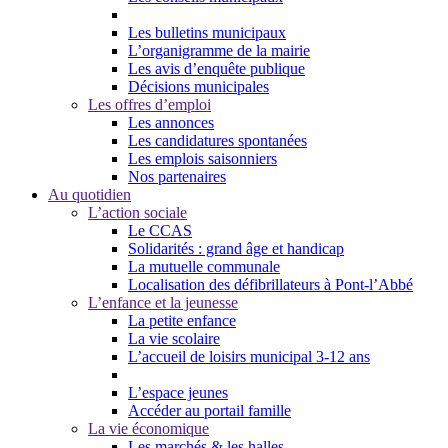
Les bulletins municipaux
L’organigramme de la mairie
Les avis d’enquête publique
Décisions municipales
Les offres d’emploi
Les annonces
Les candidatures spontanées
Les emplois saisonniers
Nos partenaires
Au quotidien
L’action sociale
Le CCAS
Solidarités : grand âge et handicap
La mutuelle communale
Localisation des défibrillateurs à Pont-l’Abbé
L’enfance et la jeunesse
La petite enfance
La vie scolaire
L’accueil de loisirs municipal 3-12 ans
L’espace jeunes
Accéder au portail famille
La vie économique
Les marchés & les halles