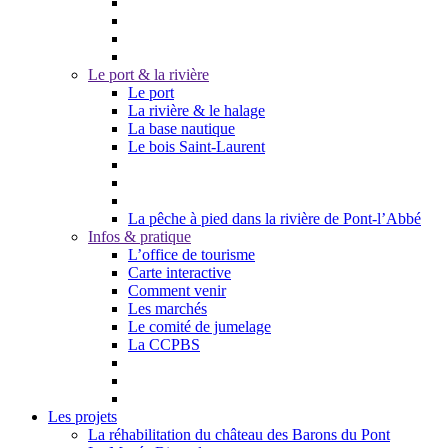
Le port & la rivière
Le port
La rivière & le halage
La base nautique
Le bois Saint-Laurent
La pêche à pied dans la rivière de Pont-l’Abbé
Infos & pratique
L’office de tourisme
Carte interactive
Comment venir
Les marchés
Le comité de jumelage
La CCPBS
Les projets
La réhabilitation du château des Barons du Pont