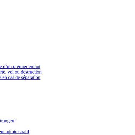
ce d’un premier enfant
rte, vol ou destruction
 en cas de séparation
trangère
t administratif