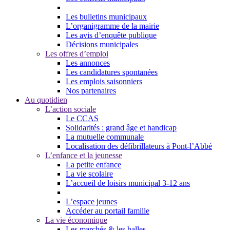
Les bulletins municipaux
L’organigramme de la mairie
Les avis d’enquête publique
Décisions municipales
Les offres d’emploi
Les annonces
Les candidatures spontanées
Les emplois saisonniers
Nos partenaires
Au quotidien
L’action sociale
Le CCAS
Solidarités : grand âge et handicap
La mutuelle communale
Localisation des défibrillateurs à Pont-l’Abbé
L’enfance et la jeunesse
La petite enfance
La vie scolaire
L’accueil de loisirs municipal 3-12 ans
L’espace jeunes
Accéder au portail famille
La vie économique
Les marchés & les halles