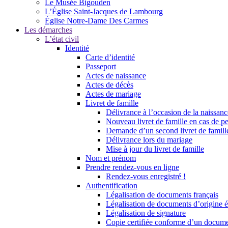
Le Musée Bigouden
L’Église Saint-Jacques de Lambourg
Église Notre-Dame Des Carmes
Les démarches
L’état civil
Identité
Carte d’identité
Passeport
Actes de naissance
Actes de décès
Actes de mariage
Livret de famille
Délivrance à l’occasion de la naissan
Nouveau livret de famille en cas de pe
Demande d’un second livret de famille
Délivrance lors du mariage
Mise à jour du livret de famille
Nom et prénom
Prendre rendez-vous en ligne
Rendez-vous enregistré !
Authentification
Légalisation de documents français
Légalisation de documents d’origine é
Légalisation de signature
Copie certifiée conforme d’un documen