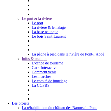
Le port & la rivière
Le port
La rivière & le halage
La base nautique
Le bois Saint-Laurent
La pêche à pied dans la rivière de Pont-l’Abbé
Infos & pratique
L’office de tourisme
Carte interactive
Comment venir
Les marchés
Le comité de jumelage
La CCPBS
Les projets
La réhabilitation du château des Barons du Pont