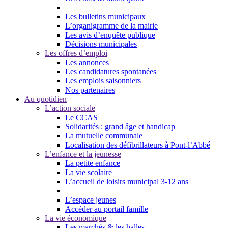
Les bulletins municipaux
L’organigramme de la mairie
Les avis d’enquête publique
Décisions municipales
Les offres d’emploi
Les annonces
Les candidatures spontanées
Les emplois saisonniers
Nos partenaires
Au quotidien
L’action sociale
Le CCAS
Solidarités : grand âge et handicap
La mutuelle communale
Localisation des défibrillateurs à Pont-l’Abbé
L’enfance et la jeunesse
La petite enfance
La vie scolaire
L’accueil de loisirs municipal 3-12 ans
L’espace jeunes
Accéder au portail famille
La vie économique
Les marchés & les halles