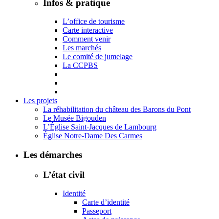
Infos & pratique
L’office de tourisme
Carte interactive
Comment venir
Les marchés
Le comité de jumelage
La CCPBS
Les projets
La réhabilitation du château des Barons du Pont
Le Musée Bigouden
L’Église Saint-Jacques de Lambourg
Église Notre-Dame Des Carmes
Les démarches
L’état civil
Identité
Carte d’identité
Passeport