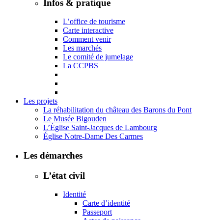
Infos & pratique
L’office de tourisme
Carte interactive
Comment venir
Les marchés
Le comité de jumelage
La CCPBS
Les projets
La réhabilitation du château des Barons du Pont
Le Musée Bigouden
L’Église Saint-Jacques de Lambourg
Église Notre-Dame Des Carmes
Les démarches
L’état civil
Identité
Carte d’identité
Passeport