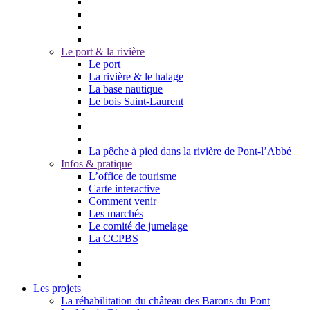
Le port & la rivière
Le port
La rivière & le halage
La base nautique
Le bois Saint-Laurent
La pêche à pied dans la rivière de Pont-l’Abbé
Infos & pratique
L’office de tourisme
Carte interactive
Comment venir
Les marchés
Le comité de jumelage
La CCPBS
Les projets
La réhabilitation du château des Barons du Pont