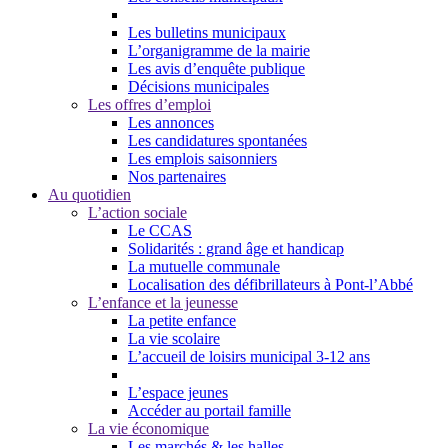
Les bulletins municipaux
L’organigramme de la mairie
Les avis d’enquête publique
Décisions municipales
Les offres d’emploi
Les annonces
Les candidatures spontanées
Les emplois saisonniers
Nos partenaires
Au quotidien
L’action sociale
Le CCAS
Solidarités : grand âge et handicap
La mutuelle communale
Localisation des défibrillateurs à Pont-l’Abbé
L’enfance et la jeunesse
La petite enfance
La vie scolaire
L’accueil de loisirs municipal 3-12 ans
L’espace jeunes
Accéder au portail famille
La vie économique
Les marchés & les halles