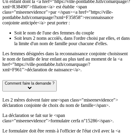
Un enfant dont la <a href="https://ville-pontlabbe.bzh/comarquage/?
xml=R38490">filiation</a> est établie <span
class="miseenevidence">par </span><a href="https://ville-
pontlabbe.bzh/comarquage/?xml=F35858">reconnaissance
conjointe anticipée</a> peut porter :
Soit le nom de l'une des femmes du couple
Soit leurs 2 noms accolés, dans l'ordre choisi par elles, et dans
la limite d'un nom de famille pour chacune d'elles.
Les femmes désignées dans la reconnaissance conjointe choisissent
le nom de famille de leur enfant au plus tard au moment de la <a
href="https://ville-pontlabbe.bzh/comarquage/?
xml=F961">déclaration de naissance</a>.
Comment faire la demande ?
Les 2 mères doivent faire une<span class="miseenevidence">
déclaration conjointe de choix du nom de famille</span>.
La déclaration se fait sur le <span
class="miseenevidence">formulaire cerfa n°15286</span>.
Le formulaire doit être remis à l'officier de l'état civil avec la <a