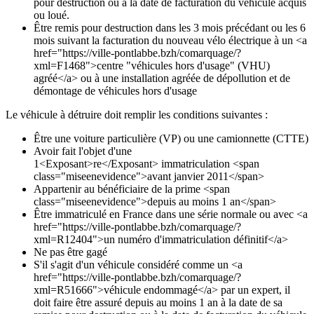
pour destruction ou à la date de facturation du véhicule acquis
ou loué.
Être remis pour destruction dans les 3 mois précédant ou les 6
mois suivant la facturation du nouveau vélo électrique à un <a
href="https://ville-pontlabbe.bzh/comarquage/?
xml=F1468">centre "véhicules hors d'usage" (VHU)
agréé</a> ou à une installation agréée de dépollution et de
démontage de véhicules hors d'usage
Le véhicule à détruire doit remplir les conditions suivantes :
Être une voiture particulière (VP) ou une camionnette (CTTE)
Avoir fait l'objet d'une
1<Exposant>re</Exposant> immatriculation <span
class="miseenevidence">avant janvier 2011</span>
Appartenir au bénéficiaire de la prime <span
class="miseenevidence">depuis au moins 1 an</span>
Être immatriculé en France dans une série normale ou avec <a
href="https://ville-pontlabbe.bzh/comarquage/?
xml=R12404">un numéro d'immatriculation définitif</a>
Ne pas être gagé
S'il s'agit d'un véhicule considéré comme un <a
href="https://ville-pontlabbe.bzh/comarquage/?
xml=R51666">véhicule endommagé</a> par un expert, il
doit faire être assuré depuis au moins 1 an à la date de sa