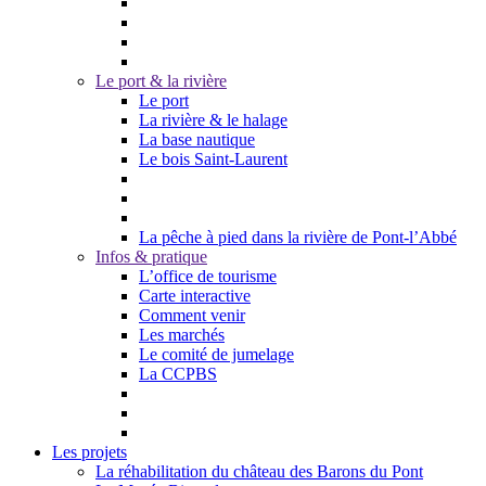
Le port & la rivière
Le port
La rivière & le halage
La base nautique
Le bois Saint-Laurent
La pêche à pied dans la rivière de Pont-l’Abbé
Infos & pratique
L’office de tourisme
Carte interactive
Comment venir
Les marchés
Le comité de jumelage
La CCPBS
Les projets
La réhabilitation du château des Barons du Pont