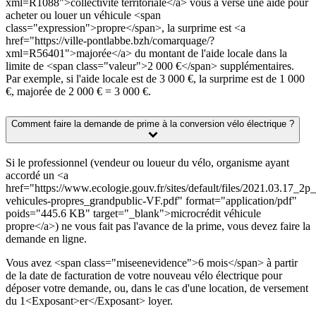
xml=R1088">collectivité territoriale</a> vous a versé une aide pour
acheter ou louer un véhicule <span
class="expression">propre</span>, la surprime est <a
href="https://ville-pontlabbe.bzh/comarquage/?
xml=R56401">majorée</a> du montant de l'aide locale dans la
limite de <span class="valeur">2 000 €</span> supplémentaires.
Par exemple, si l'aide locale est de 3 000 €, la surprime est de 1 000
€, majorée de 2 000 € = 3 000 €.
Comment faire la demande de prime à la conversion vélo électrique ?
Si le professionnel (vendeur ou loueur du vélo, organisme ayant
accordé un <a
href="https://www.ecologie.gouv.fr/sites/default/files/2021.03.17_2p_
vehicules-propres_grandpublic-VF.pdf" format="application/pdf"
poids="445.6 KB" target="_blank">microcrédit véhicule
propre</a>) ne vous fait pas l'avance de la prime, vous devez faire la
demande en ligne.
Vous avez <span class="miseenevidence">6 mois</span> à partir
de la date de facturation de votre nouveau vélo électrique pour
déposer votre demande, ou, dans le cas d'une location, de versement
du 1<Exposant>er</Exposant> loyer.