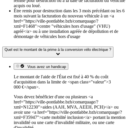
remise pour destruction ou à la date de facturation du véhicule
acquis ou loué.
Être remis pour destruction dans les 3 mois précédant ou les 6
mois suivant la facturation du nouveau véhicule à un <a
href="https://ville-pontlabbe.bzh/comarquage/?
xml=F1468">centre "véhicules hors d'usage" (VHU)
agréé</a> ou à une installation agréée de dépollution et de
démontage de véhicules hors d'usage
Quel est le montant de la prime à la conversion vélo électrique ?
Vous avez un handicap
Le montant de l'aide de l'État est fixé à 40 % du coût
d'acquisition dans la limite de <span class="valeur">3
000 €</span>.
Vous devez bénéficier d'une ou plusieurs <a
href="https://ville-pontlabbe.bzh/comarquage/?
xml=N12230">aides (AAH, MVA, AEEH, PCH)</a> ou
avoir une <a href="https://ville-pontlabbe.bzh/comarquage/?
xml=F35947">carte mobilité inclusion</a> portant la mention
invalidité ou une carte d'invalidité militaire, ou une carte
d'invalidité.