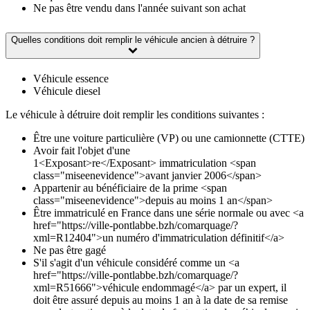
Ne pas être vendu dans l'année suivant son achat
Quelles conditions doit remplir le véhicule ancien à détruire ?
Véhicule essence
Véhicule diesel
Le véhicule à détruire doit remplir les conditions suivantes :
Être une voiture particulière (VP) ou une camionnette (CTTE)
Avoir fait l'objet d'une
1<Exposant>re</Exposant> immatriculation <span
class="miseenevidence">avant janvier 2006</span>
Appartenir au bénéficiaire de la prime <span
class="miseenevidence">depuis au moins 1 an</span>
Être immatriculé en France dans une série normale ou avec <a
href="https://ville-pontlabbe.bzh/comarquage/?
xml=R12404">un numéro d'immatriculation définitif</a>
Ne pas être gagé
S'il s'agit d'un véhicule considéré comme un <a
href="https://ville-pontlabbe.bzh/comarquage/?
xml=R51666">véhicule endommagé</a> par un expert, il
doit être assuré depuis au moins 1 an à la date de sa remise