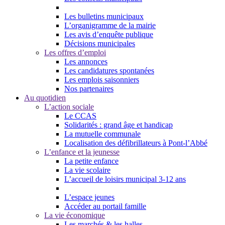
Les bulletins municipaux
L’organigramme de la mairie
Les avis d’enquête publique
Décisions municipales
Les offres d’emploi
Les annonces
Les candidatures spontanées
Les emplois saisonniers
Nos partenaires
Au quotidien
L’action sociale
Le CCAS
Solidarités : grand âge et handicap
La mutuelle communale
Localisation des défibrillateurs à Pont-l’Abbé
L’enfance et la jeunesse
La petite enfance
La vie scolaire
L’accueil de loisirs municipal 3-12 ans
L’espace jeunes
Accéder au portail famille
La vie économique
Les marchés & les halles