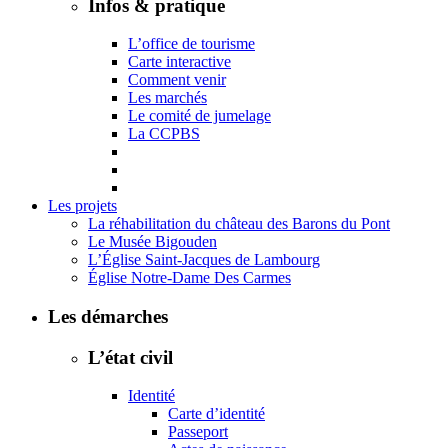
Infos & pratique
L’office de tourisme
Carte interactive
Comment venir
Les marchés
Le comité de jumelage
La CCPBS
Les projets
La réhabilitation du château des Barons du Pont
Le Musée Bigouden
L’Église Saint-Jacques de Lambourg
Église Notre-Dame Des Carmes
Les démarches
L’état civil
Identité
Carte d’identité
Passeport