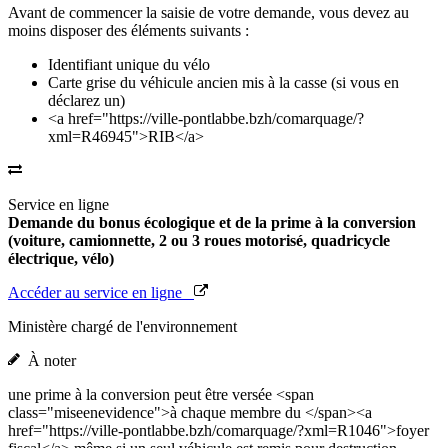
Avant de commencer la saisie de votre demande, vous devez au
moins disposer des éléments suivants :
Identifiant unique du vélo
Carte grise du véhicule ancien mis à la casse (si vous en
déclarez un)
<a href="https://ville-pontlabbe.bzh/comarquage/?
xml=R46945">RIB</a>
Service en ligne
Demande du bonus écologique et de la prime à la conversion
(voiture, camionnette, 2 ou 3 roues motorisé, quadricycle
électrique, vélo)
Accéder au service en ligne
Ministère chargé de l'environnement
À noter
une prime à la conversion peut être versée <span
class="miseenevidence">à chaque membre du </span><a
href="https://ville-pontlabbe.bzh/comarquage/?xml=R1046">foyer