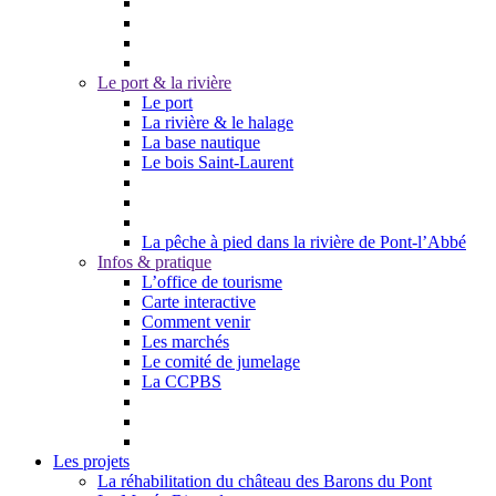
Le port & la rivière
Le port
La rivière & le halage
La base nautique
Le bois Saint-Laurent
La pêche à pied dans la rivière de Pont-l’Abbé
Infos & pratique
L’office de tourisme
Carte interactive
Comment venir
Les marchés
Le comité de jumelage
La CCPBS
Les projets
La réhabilitation du château des Barons du Pont