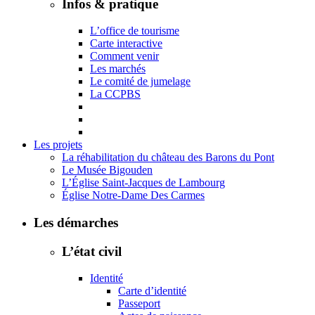
Infos & pratique
L’office de tourisme
Carte interactive
Comment venir
Les marchés
Le comité de jumelage
La CCPBS
Les projets
La réhabilitation du château des Barons du Pont
Le Musée Bigouden
L’Église Saint-Jacques de Lambourg
Église Notre-Dame Des Carmes
Les démarches
L’état civil
Identité
Carte d’identité
Passeport