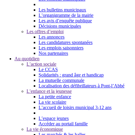
Les bulletins municipaux
L’organigramme de la mairie
Les avis d’enquête publique
Décisions municipales
Les offres d’emploi
Les annonces
Les candidatures spontanées
Les emplois saisonniers
Nos partenaires
Au quotidien
L’action sociale
Le CCAS
Solidarités : grand âge et handicap
La mutuelle communale
Localisation des défibrillateurs à Pont-l’Abbé
L’enfance et la jeunesse
La petite enfance
La vie scolaire
L’accueil de loisirs municipal 3-12 ans
L’espace jeunes
Accéder au portail famille
La vie économique
Les marchés & les halles