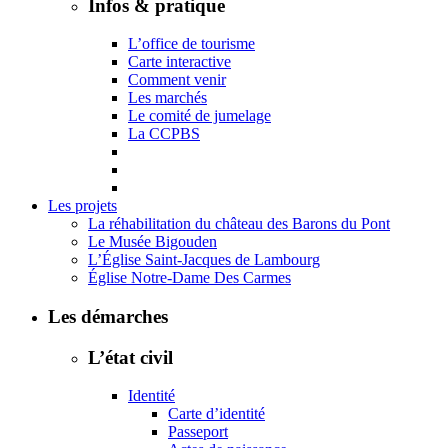
Infos & pratique
L’office de tourisme
Carte interactive
Comment venir
Les marchés
Le comité de jumelage
La CCPBS
Les projets
La réhabilitation du château des Barons du Pont
Le Musée Bigouden
L’Église Saint-Jacques de Lambourg
Église Notre-Dame Des Carmes
Les démarches
L’état civil
Identité
Carte d’identité
Passeport