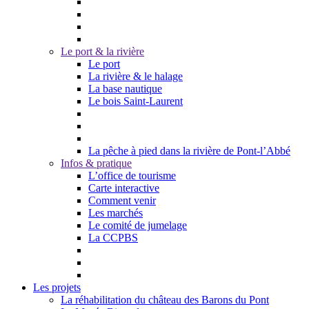
Le port & la rivière
Le port
La rivière & le halage
La base nautique
Le bois Saint-Laurent
La pêche à pied dans la rivière de Pont-l’Abbé
Infos & pratique
L’office de tourisme
Carte interactive
Comment venir
Les marchés
Le comité de jumelage
La CCPBS
Les projets
La réhabilitation du château des Barons du Pont