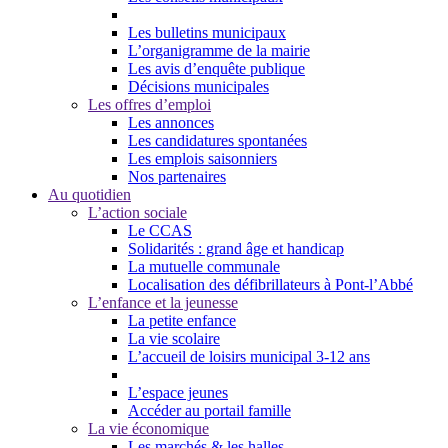
Les bulletins municipaux
L’organigramme de la mairie
Les avis d’enquête publique
Décisions municipales
Les offres d’emploi
Les annonces
Les candidatures spontanées
Les emplois saisonniers
Nos partenaires
Au quotidien
L’action sociale
Le CCAS
Solidarités : grand âge et handicap
La mutuelle communale
Localisation des défibrillateurs à Pont-l’Abbé
L’enfance et la jeunesse
La petite enfance
La vie scolaire
L’accueil de loisirs municipal 3-12 ans
L’espace jeunes
Accéder au portail famille
La vie économique
Les marchés & les halles